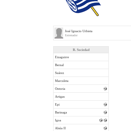
José Ignacio Urbieta
Entrenador
R. Sociedad
Eizaguirre
Bernal
Suárez
Marculeta
Ontoria
Artigas
Epi
Barinaga
Igoa
Alsúa II