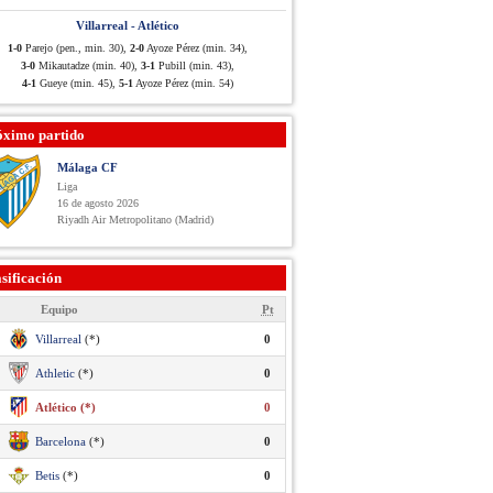
Villarreal - Atlético
1-0
Parejo (pen., min. 30),
2-0
Ayoze Pérez (min. 34),
3-0
Mikautadze (min. 40),
3-1
Pubill (min. 43),
4-1
Gueye (min. 45),
5-1
Ayoze Pérez (min. 54)
óximo partido
Málaga CF
Liga
16 de agosto 2026
Riyadh Air Metropolitano (Madrid)
sificación
Equipo
Pt
Villarreal
(*)
0
Athletic
(*)
0
Atlético (*)
0
Barcelona
(*)
0
Betis
(*)
0