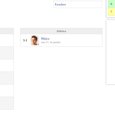
6
Escudero
7
Atlético
Mújica
3-1
min.57, de penalty