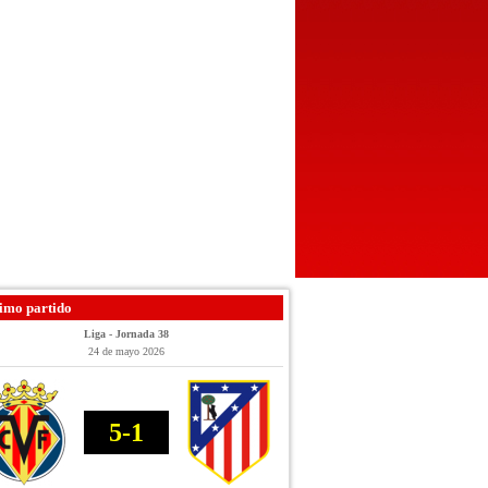
imo partido
Liga - Jornada 38
24 de mayo 2026
5-1