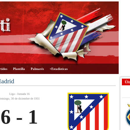
tidos
Plantilla
Palmarés
+Estadísticas
Madrid
Últ
Liga - Jornada 16
domingo, 30 de diciembre de 1951
6 - 1