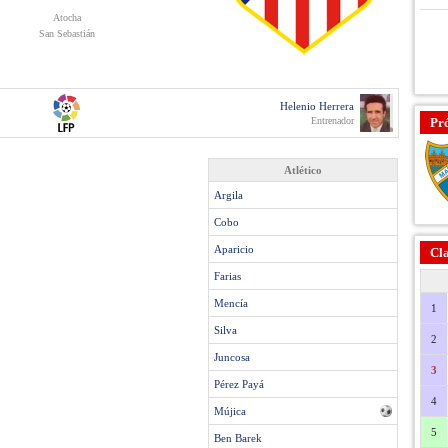
Atocha
San Sebastián
Helenio Herrera
Entrenador
Pr
Atlético
Argila
Cobo
Aparicio
Cla
Farias
Mencía
1
Silva
2
Juncosa
3
Pérez Payá
4
Mújica
5
Ben Barek