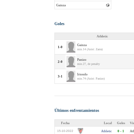
Gainza
Goles
Athletic
Gainza
1-0
min.14 (Asist: Zarra)
Panizo
2-0
min.27, de penalty
Iriondo
3-1
min.74 (Asist: Panizo)
Últimos enfrentamientos
Fecha
Local
Goles
Vi
15-10-2022
Athletic
0 - 1
Atl