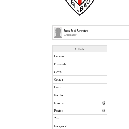
Juan José Urquizu
Entrenador
Athletic
Lezama
Fernández
Oceja
Celaya
Bertol
Nando
Iriondo
Panizo
Zarra
Iraragorri