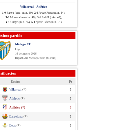
Villarreal - Atlético
1-0
Parejo (pen., min. 30),
2-0
Ayoze Pérez (min. 34),
3-0
Mikautadze (min. 40),
3-1
Pubill (min. 43),
4-1
Gueye (min. 45),
5-1
Ayoze Pérez (min. 54)
óximo partido
Málaga CF
Liga
16 de agosto 2026
Riyadh Air Metropolitano (Madrid)
sificación
Equipo
Pt
Villarreal
(*)
0
Athletic
(*)
0
Atlético (*)
0
Barcelona
(*)
0
Betis
(*)
0