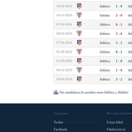
19-02-2023
Atlético
1 - 0
Ath
16-12-2023
Athletic
2 - 0
Atl
07-02-2024
Atlético
0 - 1
Ath
29-02-2024
Athletic
3 - 0
Atl
27-04-2024
Atlético
3 - 1
Ath
31-08-2024
Athletic
0 - 1
Atl
01-03-2025
Atlético
1 - 0
Ath
06-12-2025
Athletic
1 - 0
Atl
25-04-2026
Atlético
3 - 2
Ath
Ver estadísticas de partidos entre Atlético y Athletic
Síguenos
Recomendamo
Twitter
Forza Atleti
Facebook
Flashscore.es