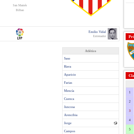
San Mamés
Bilbao
Emilio Vidal
Entrenador
Pr
Atlético
Saso
Riera
Aparicio
Cla
Farias
Mencía
1
Cuenca
2
Juncosa
3
Arencibia
4
Jorge
5
Campos