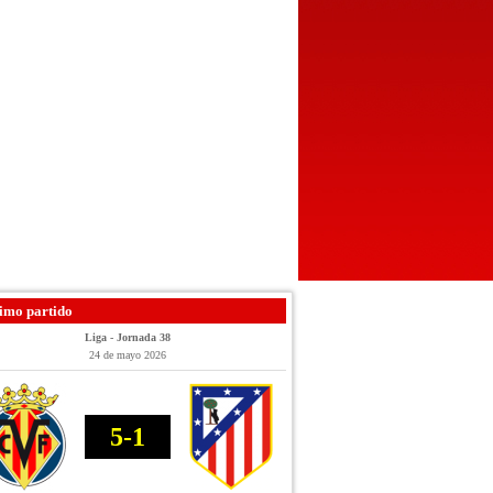
imo partido
Liga - Jornada 38
24 de mayo 2026
5-1