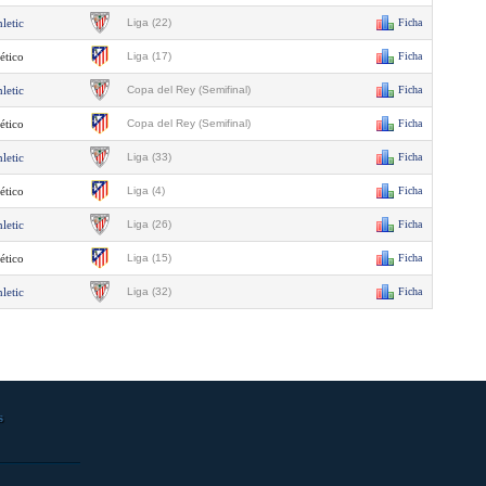
letic
Liga (22)
Ficha
ético
Liga (17)
Ficha
letic
Copa del Rey (Semifinal)
Ficha
ético
Copa del Rey (Semifinal)
Ficha
letic
Liga (33)
Ficha
ético
Liga (4)
Ficha
letic
Liga (26)
Ficha
ético
Liga (15)
Ficha
letic
Liga (32)
Ficha
s