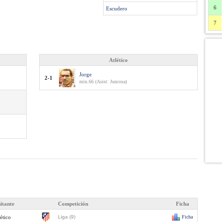
6
Escudero
7
Atlético
Jorge
2-1
min.66 (Asist: Juncosa)
sitante
Competición
Ficha
ético
Liga (9)
Ficha