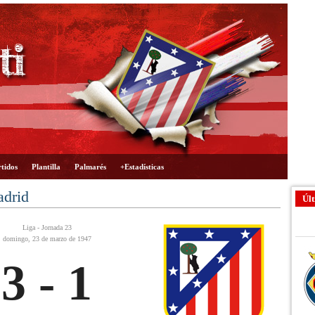
tidos
Plantilla
Palmarés
+Estadísticas
adrid
Últ
Liga - Jornada 23
domingo, 23 de marzo de 1947
3 - 1