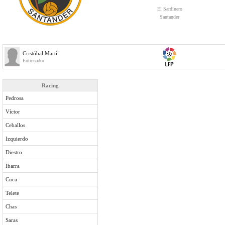
El Sardinero
Santander
Cristóbal Martí
Entrenador
Racing
Pedrosa
Víctor
Ceballos
Izquierdo
Diestro
Ibarra
Cuca
Telete
Chas
Saras