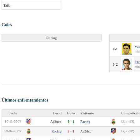
Tallo
Goles
Racing
Vá
0-1
min
Elí
0-2
min
Últimos enfrentamientos
Fecha
Local
Goles
Visitante
Competició
30-11-2008
Atlético
4 - 1
Racing
Liga (13)
23-04-2009
Racing
5 - 1
Atlético
Liga (32)