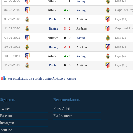
13-09-2009
Atlético
1 - 1
Racing
Liga (2)
04-02-2010
Atlético
4 - 0
Racing
Copa del Rey
07-02-2010
Racing
1 - 1
Atlético
Liga (21)
11-02-2010
Racing
3 - 2
Atlético
Copa del Rey
03-01-2011
Atlético
0 - 0
Racing
Liga (17)
10-05-2011
Racing
2 - 1
Atlético
Liga (36)
18-09-2011
Atlético
4 - 0
Racing
Liga (4)
11-02-2012
Racing
0 - 0
Atlético
Liga (23)
Ver estadísticas de partidos entre Atlético y Racing
Síguenos
Recomendamos
Twitter
Forza Atleti
Facebook
Flashscore.es
Instagram
Youtube