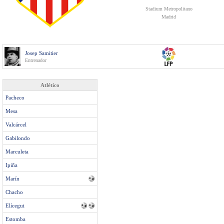
Stadium Metropolitano
Madrid
Josep Samitier
Entrenador
Atlético
Pacheco
Mesa
Valcárcel
Gabilondo
Marculeta
Ipiña
Marín
Chacho
Elícegui
Estomba