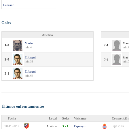
Lazcano
Goles
Atlético
Marín
Mand
1-0
2-1
min.4
min.6
Elícegui
Prat
2-0
3-2
min.33
min.7
Elícegui
3-1
min.64
Últimos enfrentamientos
Fecha
Local
Goles
Visitante
Competició
10-11-2019
Atlético
3 - 1
Espanyol
Liga (13)