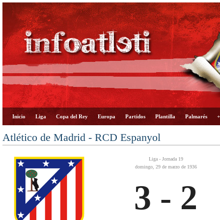
Inicio
Liga
Copa del Rey
Europa
Partidos
Plantilla
Palmarés
+
Atlético de Madrid - RCD Espanyol
Liga - Jornada 19
domingo, 29 de marzo de 1936
3 - 2