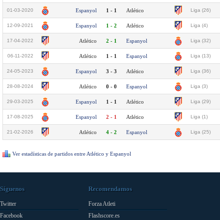
01-03-2020
Espanyol
1 - 1
Atlético
Liga (26)
12-09-2021
Espanyol
1 - 2
Atlético
Liga (4)
17-04-2022
Atlético
2 - 1
Espanyol
Liga (32)
06-11-2022
Atlético
1 - 1
Espanyol
Liga (13)
24-05-2023
Espanyol
3 - 3
Atlético
Liga (36)
28-08-2024
Atlético
0 - 0
Espanyol
Liga (3)
29-03-2025
Espanyol
1 - 1
Atlético
Liga (29)
17-08-2025
Espanyol
2 - 1
Atlético
Liga (1)
21-02-2026
Atlético
4 - 2
Espanyol
Liga (25)
Ver estadísticas de partidos entre Atlético y Espanyol
Síguenos
Recomendamos
Twitter
Forza Atleti
Facebook
Flashscore.es