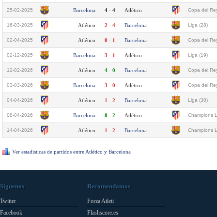
25-02-2025
Barcelona
4 - 4
Atlético
Copa del Rey
16-03-2025
Atlético
2 - 4
Barcelona
Liga (28)
02-04-2025
Atlético
0 - 1
Barcelona
Copa del Rey
02-12-2025
Barcelona
3 - 1
Atlético
Liga (19)
12-02-2026
Atlético
4 - 0
Barcelona
Copa del Rey
03-03-2026
Barcelona
3 - 0
Atlético
Copa del Rey
04-04-2026
Atlético
1 - 2
Barcelona
Liga (30)
08-04-2026
Barcelona
0 - 2
Atlético
Champions L
14-04-2026
Atlético
1 - 2
Barcelona
Champions L
Ver estadísticas de partidos entre Atlético y Barcelona
Síguenos
Recomendamos
Twitter
Forza Atleti
Facebook
Flashscore.es