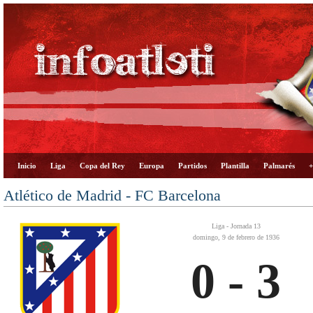
Inicio
Liga
Copa del Rey
Europa
Partidos
Plantilla
Palmarés
+
Atlético de Madrid - FC Barcelona
Liga - Jornada 13
domingo, 9 de febrero de 1936
0 - 3