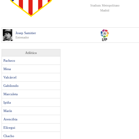
Stadium Metropolitano
Madrid
Josep Samitier
Entrenador
Atlético
Pacheco
Mesa
Valcárcel
Gabilondo
Marculeta
Ipiña
Marín
Arencibia
Elícegui
Chacho