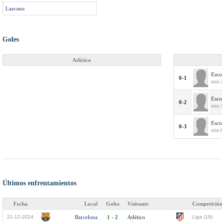
Lazcano
Goles
Atlético
Esco
0-1
min.
Esco
0-2
min.
Esco
0-3
min.8
Últimos enfrentamientos
Fecha
Local
Goles
Visitante
Competició
21-12-2024
Barcelona
1 - 2
Atlético
Liga (18)