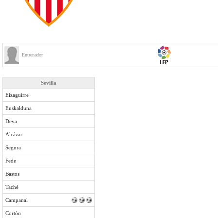
Entrenador
Sevilla
Eizaguirre
Euskalduna
Deva
Alcázar
Segura
Fede
Bastos
Taché
Campanal
Cortón