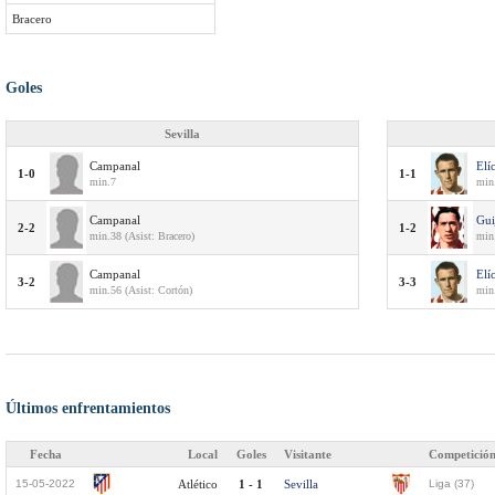
Bracero
Goles
Sevilla
Campanal
Elí
1-0
1-1
min.7
min.
Campanal
Gui
2-2
1-2
min.38 (Asist: Bracero)
min
Campanal
Elí
3-2
3-3
min.56 (Asist: Cortón)
min
Últimos enfrentamientos
Fecha
Local
Goles
Visitante
Competició
15-05-2022
Atlético
1 - 1
Sevilla
Liga (37)