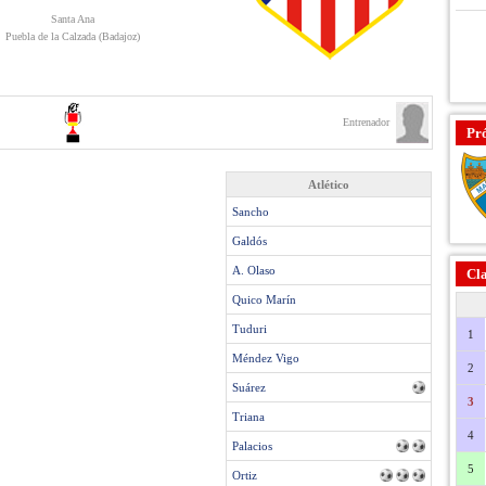
Santa Ana
Puebla de la Calzada (Badajoz)
Entrenador
Pr
Atlético
Sancho
Galdós
A. Olaso
Cla
Quico Marín
Tuduri
1
Méndez Vigo
2
Suárez
3
Triana
4
Palacios
5
Ortiz