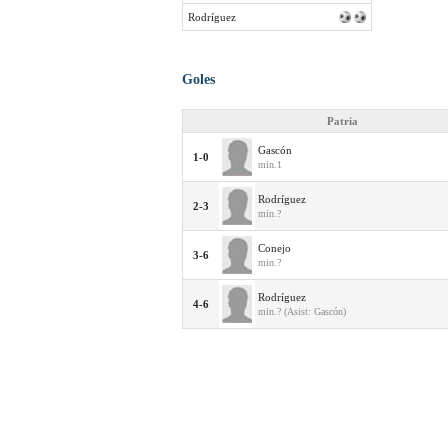
Rodríguez
Goles
Patria
Gascón
1-0
min.1
Rodríguez
2-3
min.?
Conejo
3-6
min.?
Rodríguez
4-6
min.? (Asist: Gascón)