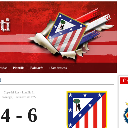
tidos
Plantilla
Palmarés
+Estadísticas
d
Últ
Copa del Rey - Liguilla J1
domingo, 6 de marzo de 1927
4 - 6