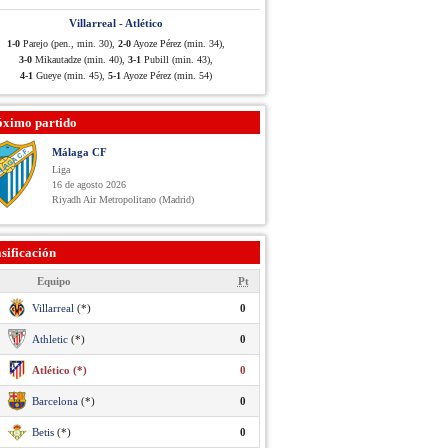
Villarreal - Atlético
1-0
Parejo (pen., min. 30),
2-0
Ayoze Pérez (min. 34),
3-0
Mikautadze (min. 40),
3-1
Pubill (min. 43),
4-1
Gueye (min. 45),
5-1
Ayoze Pérez (min. 54)
óximo partido
Málaga CF
Liga
16 de agosto 2026
Riyadh Air Metropolitano (Madrid)
sificación
Equipo
Pt
Villarreal
(*)
0
Athletic
(*)
0
Atlético (*)
0
Barcelona
(*)
0
Betis
(*)
0