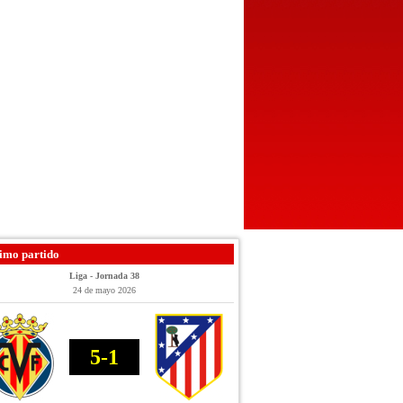
imo partido
Liga - Jornada 38
24 de mayo 2026
5-1