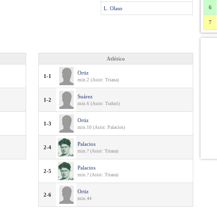
6
L. Olaso
7
Atlético
Ortiz
1-1
min.2 (Asist: Triana)
Suárez
1-2
min.6 (Asist: Tuduri)
Ortiz
1-3
min.10 (Asist: Palacios)
Palacios
2-4
min.? (Asist: Triana)
Palacios
2-5
min.? (Asist: Triana)
Ortiz
2-6
min.44