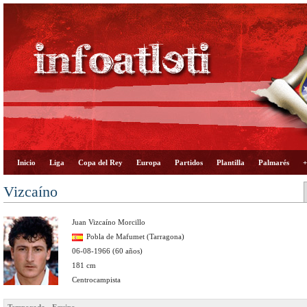
Inicio
Liga
Copa del Rey
Europa
Partidos
Plantilla
Palmarés
+
Vizcaíno
Juan Vizcaíno Morcillo
Pobla de Mafumet (Tarragona)
06-08-1966 (60 años)
181 cm
Centrocampista