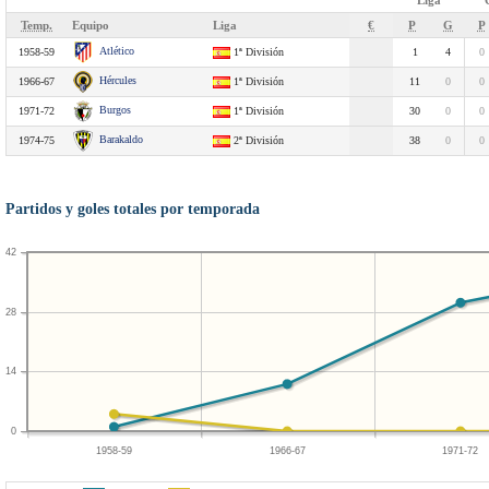
Liga
Temp.
Equipo
Liga
€
P
G
P
Atlético
1958-59
1ª División
1
4
0
Hércules
1966-67
1ª División
11
0
0
Burgos
1971-72
1ª División
30
0
0
Barakaldo
1974-75
2ª División
38
0
0
Partidos y goles totales por temporada
42
28
14
0
1958-59
1966-67
1971-72