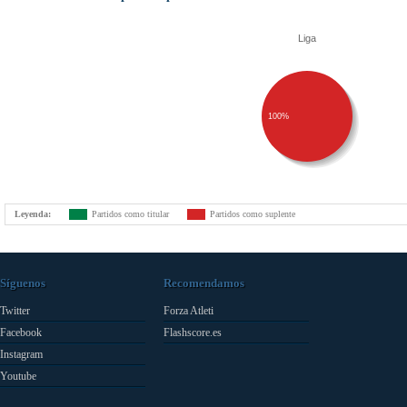
Liga
100%
Leyenda:
Partidos como titular
Partidos como suplente
Síguenos
Recomendamos
Twitter
Forza Atleti
Facebook
Flashscore.es
Instagram
Youtube