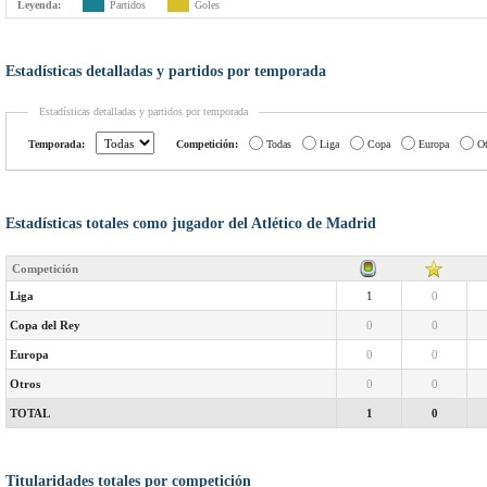
Leyenda:
Partidos
Goles
Estadísticas detalladas y partidos por temporada
Estadísticas detalladas y partidos por temporada
Temporada:
Competición:
Todas
Liga
Copa
Europa
Ot
Estadísticas totales como jugador del Atlético de Madrid
Competición
Liga
1
0
Copa del Rey
0
0
Europa
0
0
Otros
0
0
TOTAL
1
0
Titularidades totales por competición