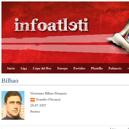
Inicio
Liga
Copa del Rey
Europa
Partidos
Plantilla
Palmarés
+
Bilbao
Victoriano Bilbao Elexpuru
Erandio (Vizcaya)
29-07-1937
Portero