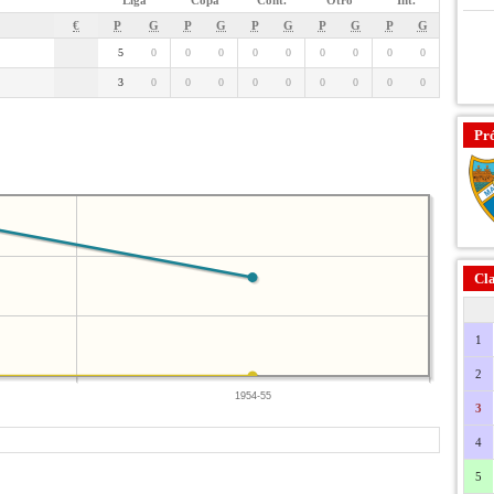
Liga
Copa
Cont.
Otro
Int.
€
P
G
P
G
P
G
P
G
P
G
5
0
0
0
0
0
0
0
0
0
3
0
0
0
0
0
0
0
0
0
Pr
Cla
1
2
1954-55
3
4
5