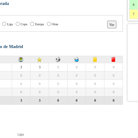
orada
6
7
Liga
Copa
Europa
Otras
ico de Madrid
3
3
0
0
0
0
0
0
0
0
0
0
0
0
0
0
0
0
0
0
0
0
0
0
3
3
0
0
0
0
Liga