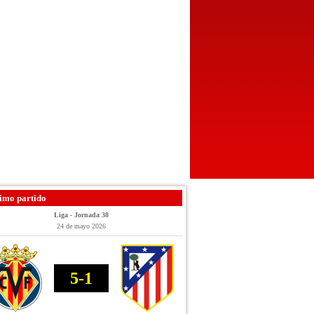
imo partido
Liga - Jornada 38
24 de mayo 2026
5-1