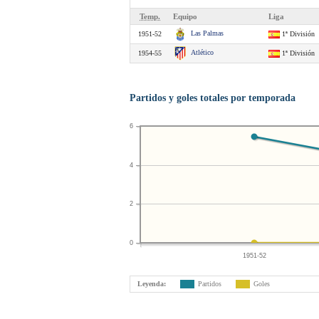
Temp.
Equipo
Liga
Las Palmas
1951-52
1ª División
Atlético
1954-55
1ª División
Partidos y goles totales por temporada
6
4
2
0
1951-52
Leyenda:
Partidos
Goles