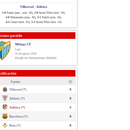
Villarreal - Atlético
1-0
Parejo (pen., min. 30),
2-0
Ayoze Pérez (min. 34),
3-0
Mikautadze (min. 40),
3-1
Pubill (min. 43),
4-1
Gueye (min. 45),
5-1
Ayoze Pérez (min. 54)
óximo partido
Málaga CF
Liga
16 de agosto 2026
Riyadh Air Metropolitano (Madrid)
sificación
Equipo
Pt
Villarreal
(*)
0
Athletic
(*)
0
Atlético (*)
0
Barcelona
(*)
0
Betis
(*)
0