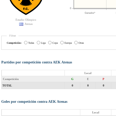
0
Ganados*
Estadio Olímpico
Atenas
Filtrar
Competición:
Todas
Liga
Copa
Europa
Otras
Partidos por competición contra AEK Atenas
Local
Competición
G
E
P
TOTAL
0
0
0
Goles por competición contra AEK Atenas
Local