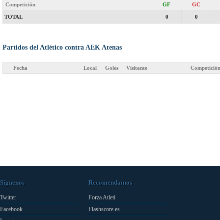
Competición
GF
GC
TOTAL
0
0
Partidos del Atlético contra AEK Atenas
Fecha
Local
Goles
Visitante
Competició
Síguenos
Recomendamos
Twitter
Forza Atleti
Facebook
Flashscore.es