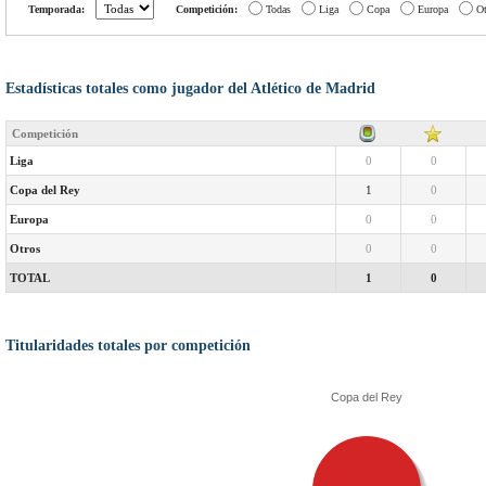
Temporada:
Competición:
Todas
Liga
Copa
Europa
Ot
Estadísticas totales como jugador del Atlético de Madrid
Competición
Liga
0
0
Copa del Rey
1
0
Europa
0
0
Otros
0
0
TOTAL
1
0
Titularidades totales por competición
Copa del Rey