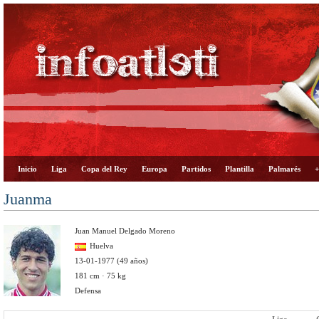
Inicio
Liga
Copa del Rey
Europa
Partidos
Plantilla
Palmarés
+
Juanma
Juan Manuel Delgado Moreno
Huelva
13-01-1977 (49 años)
181 cm · 75 kg
Defensa