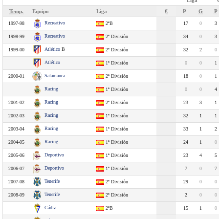
Liga
Temp.
Equipo
Liga
€
P
G
P
Recreativo
1997-98
2ªB
17
0
3
Recreativo
1998-99
2ª División
34
0
3
Atlético
B
1999-00
2ª División
32
2
0
Atlético
1ª División
0
0
1
Salamanca
2000-01
2ª División
18
0
1
Racing
1ª División
0
0
4
Racing
2001-02
2ª División
23
3
1
Racing
2002-03
1ª División
32
1
1
Racing
2003-04
1ª División
33
1
2
Racing
2004-05
1ª División
24
1
0
Deportivo
2005-06
1ª División
23
4
5
Deportivo
2006-07
1ª División
7
0
7
Tenerife
2007-08
2ª División
29
0
0
Tenerife
2008-09
2ª División
2
0
0
Cádiz
2ªB
15
1
0