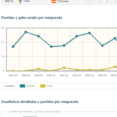
Cádiz
2009-10
2ª División
0
0
0
Partidos y goles totales por temporada
41
27
14
0
1997-98
1998-99
1999-00
2000-01
2001-02
2002-03
2003-04
2004-05
2005-
Leyenda:
Partidos
Goles
Estadísticas detalladas y partidos por temporada
Estadísticas detalladas y partidos por temporada