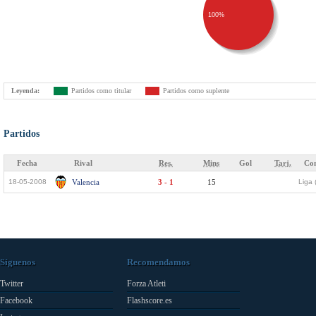
100%
Leyenda:
Partidos como titular
Partidos como suplente
Partidos
Fecha
Rival
Res.
Mins
Gol
Tarj.
Com
18-05-2008
Valencia
3 - 1
15
Liga 
Síguenos
Recomendamos
Twitter
Forza Atleti
Facebook
Flashscore.es