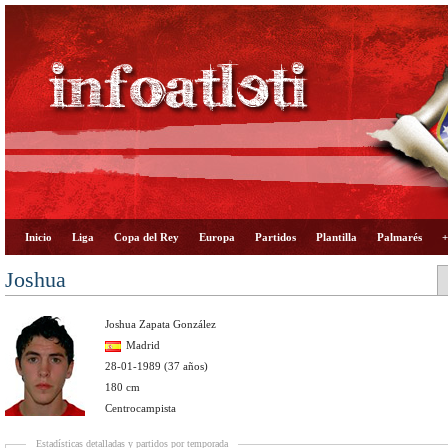
Inicio
Liga
Copa del Rey
Europa
Partidos
Plantilla
Palmarés
+
Joshua
Joshua Zapata González
Madrid
28-01-1989 (37 años)
180 cm
Centrocampista
Estadísticas detalladas y partidos por temporada