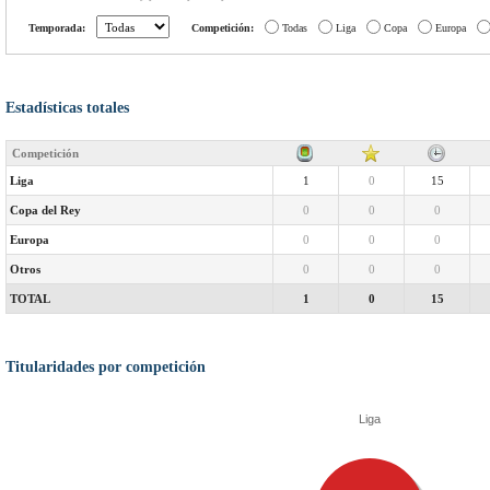
Temporada:
Competición:
Todas
Liga
Copa
Europa
Estadísticas totales
Competición
Liga
1
0
15
Copa del Rey
0
0
0
Europa
0
0
0
Otros
0
0
0
TOTAL
1
0
15
Titularidades por competición
Liga