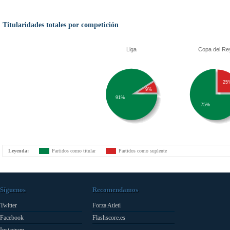
Titularidades totales por competición
Liga
Copa del Re
25
9%
91%
75%
Leyenda:
Partidos como titular
Partidos como suplente
Síguenos
Recomendamos
Twitter
Forza Atleti
Facebook
Flashscore.es