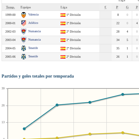
Liga
Temp.
Equipo
Liga
€
P
G
P
Valencia
1999-00
1ª División
8
0
0
Atlético
2000-01
2ª División
22
0
4
Numancia
2002-03
2ª División
28
4
0
Numancia
2003-04
2ª División
34
5
0
Tenerife
2004-05
2ª División
35
1
0
Tenerife
2005-06
2ª División
26
1
0
Partidos y goles totales por temporada
39
26
13