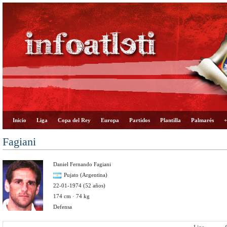
Inicio
Liga
Copa del Rey
Europa
Partidos
Plantilla
Palmarés
+
Fagiani
Daniel Fernando Fagiani
Pujato (Argentina)
22-01-1974 (52 años)
174 cm · 74 kg
Defensa