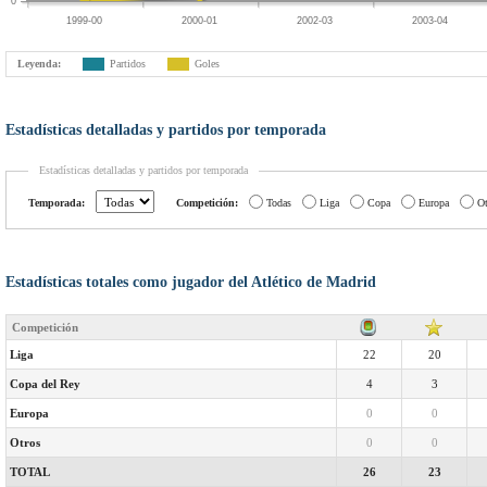
0
1999-00
2000-01
2002-03
2003-04
Leyenda:
Partidos
Goles
Estadísticas detalladas y partidos por temporada
Estadísticas detalladas y partidos por temporada
Temporada:
Competición:
Todas
Liga
Copa
Europa
Ot
Estadísticas totales como jugador del Atlético de Madrid
Competición
Liga
22
20
Copa del Rey
4
3
Europa
0
0
Otros
0
0
TOTAL
26
23