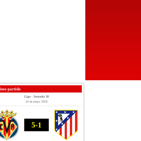
imo partido
Liga - Jornada 38
24 de mayo 2026
5-1