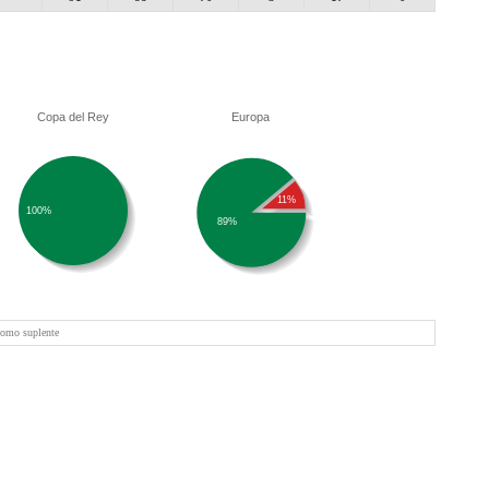
Copa del Rey
Europa
11%
100%
89%
como suplente