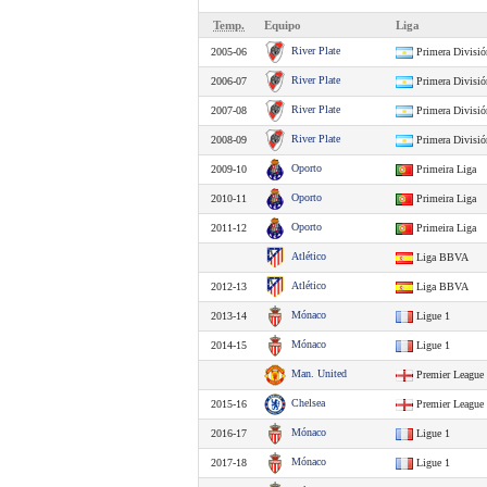
Temp.
Equipo
Liga
River Plate
2005-06
Primera Divisió
River Plate
2006-07
Primera Divisió
River Plate
2007-08
Primera Divisió
River Plate
2008-09
Primera Divisió
Oporto
2009-10
Primeira Liga
Oporto
2010-11
Primeira Liga
Oporto
2011-12
Primeira Liga
Atlético
Liga BBVA
Atlético
2012-13
Liga BBVA
Mónaco
2013-14
Ligue 1
Mónaco
2014-15
Ligue 1
Man. United
Premier League
Chelsea
2015-16
Premier League
Mónaco
2016-17
Ligue 1
Mónaco
2017-18
Ligue 1