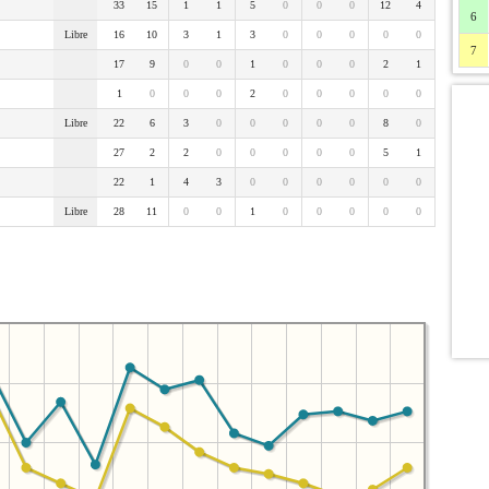
33
15
1
1
5
0
0
0
12
4
6
Libre
16
10
3
1
3
0
0
0
0
0
7
17
9
0
0
1
0
0
0
2
1
1
0
0
0
2
0
0
0
0
0
Libre
22
6
3
0
0
0
0
0
8
0
27
2
2
0
0
0
0
0
5
1
22
1
4
3
0
0
0
0
0
0
Libre
28
11
0
0
1
0
0
0
0
0