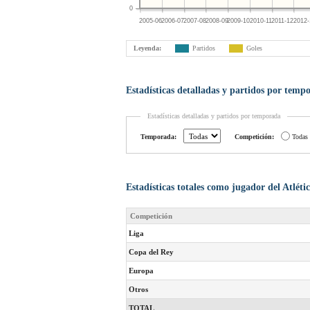
0
2005-06
2006-07
2007-08
2008-09
2009-10
2010-11
2011-12
2012-
Leyenda:
Partidos
Goles
Estadísticas detalladas y partidos por temp
Estadísticas detalladas y partidos por temporada
Temporada:
Competición:
Todas
Estadísticas totales como jugador del Atlét
Competición
Liga
Copa del Rey
Europa
Otros
TOTAL