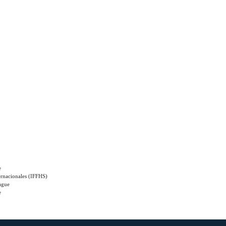
e
rnacionales (IFFHS)
ague
e