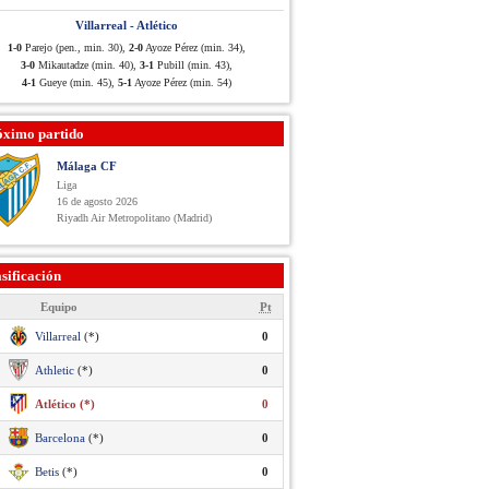
Villarreal - Atlético
1-0
Parejo (pen., min. 30),
2-0
Ayoze Pérez (min. 34),
3-0
Mikautadze (min. 40),
3-1
Pubill (min. 43),
4-1
Gueye (min. 45),
5-1
Ayoze Pérez (min. 54)
óximo partido
Málaga CF
Liga
16 de agosto 2026
Riyadh Air Metropolitano (Madrid)
sificación
Equipo
Pt
Villarreal
(*)
0
Athletic
(*)
0
Atlético (*)
0
Barcelona
(*)
0
Betis
(*)
0