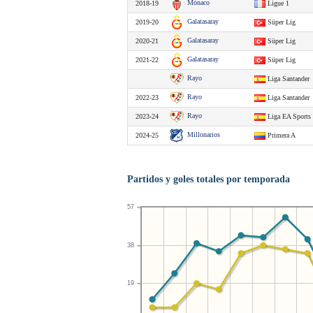
Mónaco
2018-19
Ligue 1
Galatasaray
2019-20
Süper Lig
Galatasaray
2020-21
Süper Lig
Galatasaray
2021-22
Süper Lig
Rayo
Liga Santander
Rayo
2022-23
Liga Santander
Rayo
2023-24
Liga EA Sports
Millonarios
2024-25
Primera A
Partidos y goles totales por temporada
57
38
19