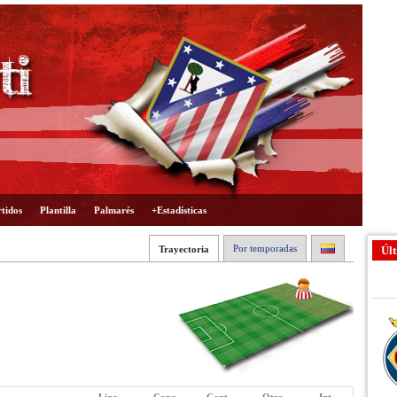
tidos
Plantilla
Palmarés
+Estadísticas
Por temporadas
Trayectoria
Últ