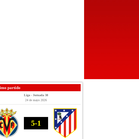
imo partido
Liga - Jornada 38
24 de mayo 2026
5-1