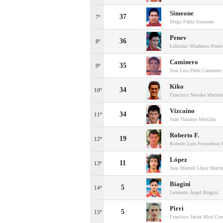
Simeone
37
7º
Diego Pablo Simeone
Penev
36
8º
Luboslav Mladenov Penev
Caminero
35
9º
José Luis Pérez Caminero
Kiko
34
10º
Francisco Narváez Machón
Vizcaíno
34
11º
Juan Vizcaíno Morcillo
Roberto F.
19
12º
Roberto Luis Fresnedoso P
López
11
13º
Juan Manuel López Martí
Biagini
5
14º
Leonardo Ángel Biagini
Pirri
5
15º
Francisco Javier Mori Cue