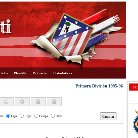
tidos
Plantilla
Palmarés
+Estadísticas
Primera División 1995-96
Últ
das
Liga
Copa
Europa
Otras