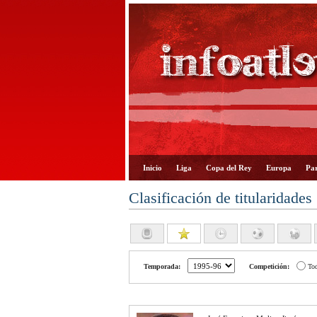
Inicio
Liga
Copa del Rey
Europa
Par
Clasificación de titularidades
Temporada:
Competición:
To