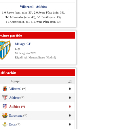
Villarreal - Atlético
1-0
Parejo (pen., min. 30),
2-0
Ayoze Pérez (min. 34),
3-0
Mikautadze (min. 40),
3-1
Pubill (min. 43),
4-1
Gueye (min. 45),
5-1
Ayoze Pérez (min. 54)
óximo partido
Málaga CF
Liga
16 de agosto 2026
Riyadh Air Metropolitano (Madrid)
sificación
Equipo
Pt
Villarreal
(*)
0
Athletic
(*)
0
Atlético (*)
0
Barcelona
(*)
0
Betis
(*)
0