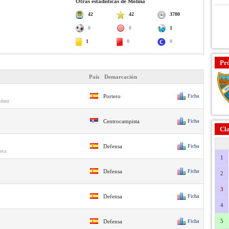
Otras estadísticas de Molina
42
42
3780
0
0
1
1
0
0
Pr
País
Demarcación
Portero
Ficha
ménez
Centrocampista
Ficha
Cla
Defensa
Ficha
eva
1
Defensa
Ficha
2
3
Defensa
Ficha
4
5
Defensa
Ficha