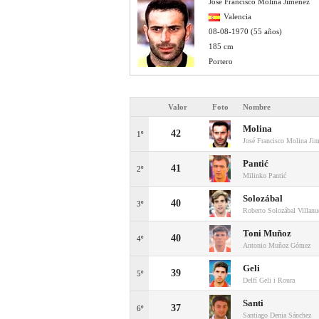
José Francisco Molina Jiménez
Valencia
08-08-1970 (55 años)
185 cm
Portero
Valor
Foto
Nombre
Molina
42
1º
José Francisco Molina Ji
Pantić
41
2º
Milinko Pantić
Solozábal
40
3º
Roberto Solozábal Villanu
Toni Muñoz
40
4º
Antonio Muñoz Gómez
Geli
39
5º
Delfí Geli i Roura
Santi
37
6º
Santiago Denia Sánchez