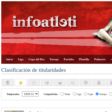
Inicio
Liga
Copa del Rey
Europa
Partidos
Plantilla
Palmarés
+
Clasificación de titularidades
Temporada:
Competición:
Todas
Liga
Copa
Europa