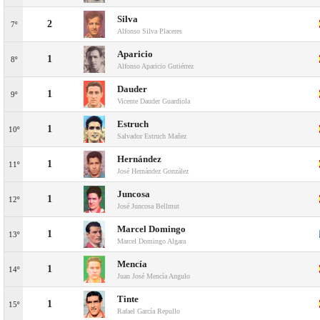
Silva
2
7º
Alfonso Silva Placeres
Aparicio
1
8º
Alfonso Aparicio Gutiérrez
Dauder
1
9º
Vicente Dauder Guardiola
Estruch
1
10º
Salvador Estruch Mañez
Hernández
1
11º
José Hernández González
Juncosa
1
12º
José Juncosa Bellmut
Marcel Domingo
1
13º
Marcel Domingo Algara
Mencía
1
14º
Juan José Mencía Angulo
Tinte
1
15º
Rafael García Repullo