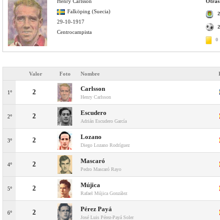
Henry Carlsson
Otras 
Falköping (Suecia)
2
29-10-1917
2
Centrocampista
0
Valor
Foto
Nombre
Carlsson
2
1º
Henry Carlsson
Escudero
2
2º
Adrián Escudero García
Lozano
2
3º
Diego Lozano Rodríguez
Mascaró
2
4º
Pedro Mascaró Rayo
Mújica
2
5º
Rafael Mújica González
Pérez Payá
2
6º
José Luis Pérez-Payá Soler