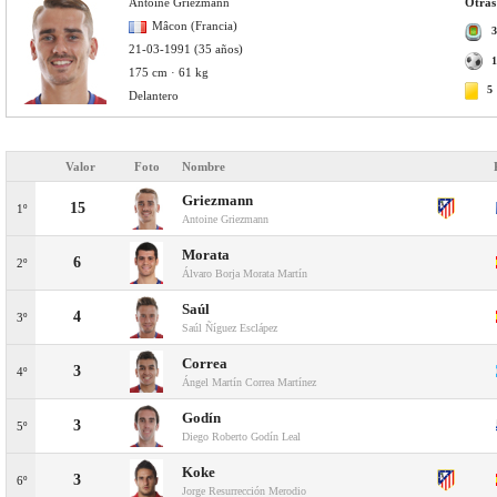
Antoine Griezmann
Otras
Mâcon (Francia)
3
21-03-1991 (35 años)
1
175 cm · 61 kg
5
Delantero
Valor
Foto
Nombre
Griezmann
15
1º
Antoine Griezmann
Morata
6
2º
Álvaro Borja Morata Martín
Saúl
4
3º
Saúl Ñíguez Esclápez
Correa
3
4º
Ángel Martín Correa Martínez
Godín
3
5º
Diego Roberto Godín Leal
Koke
3
6º
Jorge Resurrección Merodio