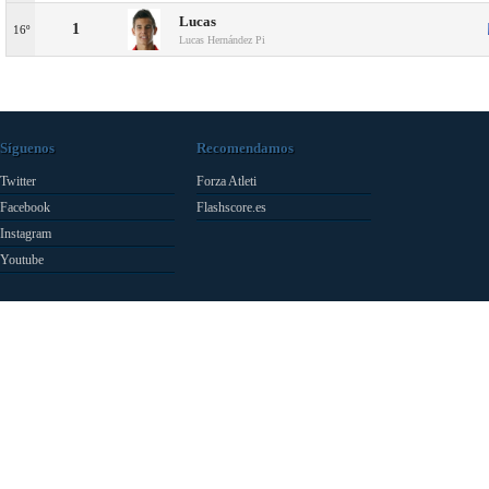
Lucas
1
16º
Lucas Hernández Pi
Síguenos
Recomendamos
Twitter
Forza Atleti
Facebook
Flashscore.es
Instagram
Youtube