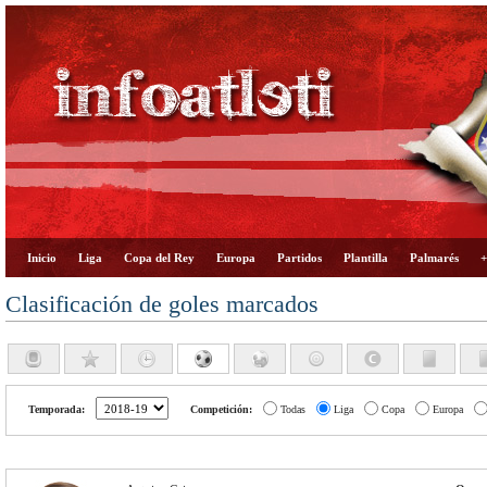
Inicio
Liga
Copa del Rey
Europa
Partidos
Plantilla
Palmarés
+
Clasificación de goles marcados
Temporada:
Competición:
Todas
Liga
Copa
Europa