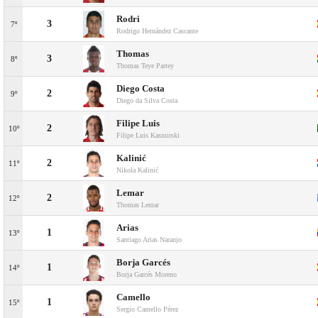
Rodri
3
7º
Rodrigo Hernández Cascante
Thomas
3
8º
Thomas Teye Partey
Diego Costa
2
9º
Diego da Silva Costa
Filipe Luis
2
10º
Filipe Luis Kasmirski
Kalinić
2
11º
Nikola Kalinić
Lemar
2
12º
Thomas Lemar
Arias
1
13º
Santiago Arias Naranjo
Borja Garcés
1
14º
Borja Garcés Moreno
Camello
1
15º
Sergio Camello Pérez