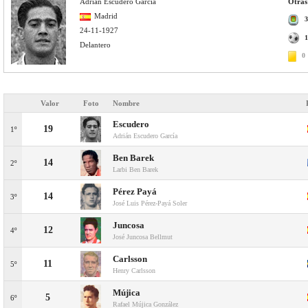
Adrián Escudero García
Otras
Madrid
3
24-11-1927
1
Delantero
0
Valor
Foto
Nombre
Escudero
19
1º
Adrián Escudero García
Ben Barek
14
2º
Larbi Ben Barek
Pérez Payá
14
3º
José Luis Pérez-Payá Soler
Juncosa
12
4º
José Juncosa Bellmut
Carlsson
11
5º
Henry Carlsson
Mújica
5
6º
Rafael Mújica González