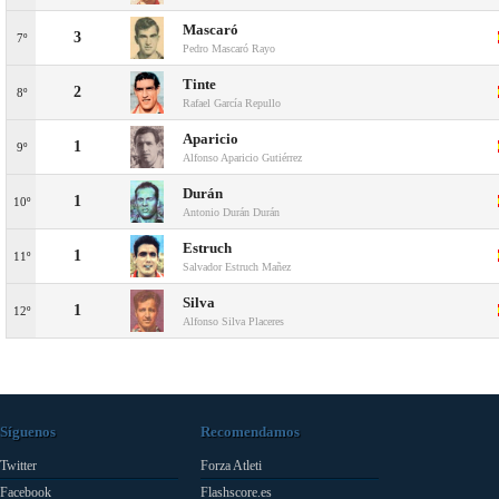
Mascaró
3
7º
Pedro Mascaró Rayo
Tinte
2
8º
Rafael García Repullo
Aparicio
1
9º
Alfonso Aparicio Gutiérrez
Durán
1
10º
Antonio Durán Durán
Estruch
1
11º
Salvador Estruch Mañez
Silva
1
12º
Alfonso Silva Placeres
Síguenos
Recomendamos
Twitter
Forza Atleti
Facebook
Flashscore.es