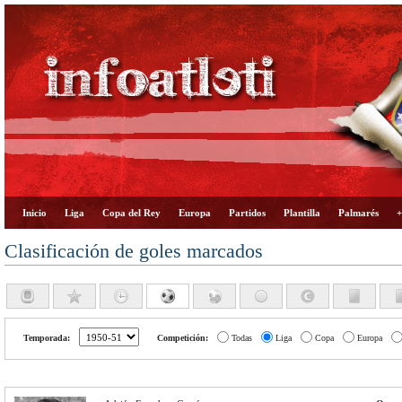
Inicio
Liga
Copa del Rey
Europa
Partidos
Plantilla
Palmarés
+
Clasificación de goles marcados
Temporada:
Competición:
Todas
Liga
Copa
Europa