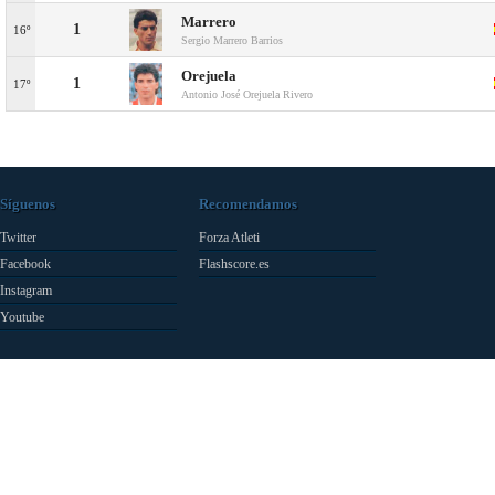
Marrero
1
16º
Sergio Marrero Barrios
Orejuela
1
17º
Antonio José Orejuela Rivero
Síguenos
Recomendamos
Twitter
Forza Atleti
Facebook
Flashscore.es
Instagram
Youtube