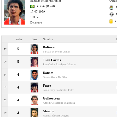
Baltazar de Morais Junior
Otras 
Goiânia (Brasil)
3
17-07-1959
3
180 cm
5
Delantero
Valor
Foto
Nombre
Baltazar
5
1º
Baltazar de Morais Junior
Juan Carlos
5
2º
Juan Carlos Rodríguez Moreno
Donato
4
3º
Donato Gama Da Silva
Futre
4
4º
Paulo Jorge dos Santos Futre
Goikoetxea
4
5º
Andoni Goikoetxea Olaskoaga
Manolo
4
6º
Manuel Sánchez Delgado