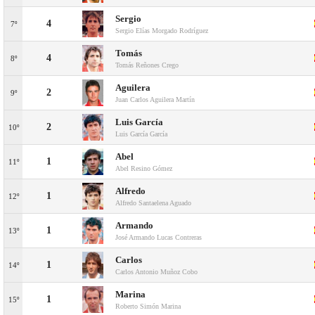
Sergio
4
7º
Sergio Elías Morgado Rodríguez
Tomás
4
8º
Tomás Reñones Crego
Aguilera
2
9º
Juan Carlos Aguilera Martín
Luis García
2
10º
Luis García García
Abel
1
11º
Abel Resino Gómez
Alfredo
1
12º
Alfredo Santaelena Aguado
Armando
1
13º
José Armando Lucas Contreras
Carlos
1
14º
Carlos Antonio Muñoz Cobo
Marina
1
15º
Roberto Simón Marina