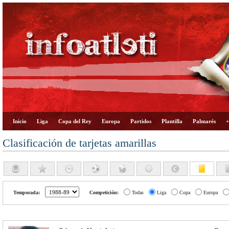
Inicio
Liga
Copa del Rey
Europa
Partidos
Plantilla
Palmarés
+
Clasificación de tarjetas amarillas
Temporada:
Competición:
Todas
Liga
Copa
Europa