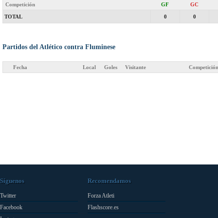
Competición
GF
GC
TOTAL
0
0
Partidos del Atlético contra Fluminese
Fecha
Local
Goles
Visitante
Competició
Síguenos
Recomendamos
Twitter
Forza Atleti
Facebook
Flashscore.es