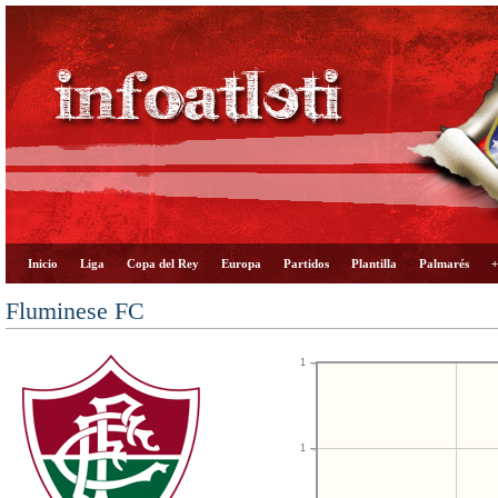
Inicio
Liga
Copa del Rey
Europa
Partidos
Plantilla
Palmarés
+
Fluminese FC
1
1