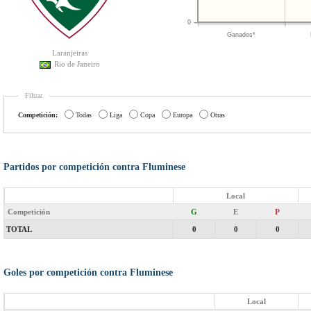
0
Ganados*
Laranjeiras
Rio de Janeiro
Filtrar
Competición:
Todas
Liga
Copa
Europa
Otras
Partidos por competición contra Fluminese
Local
Competición
G
E
P
TOTAL
0
0
0
Goles por competición contra Fluminese
Local