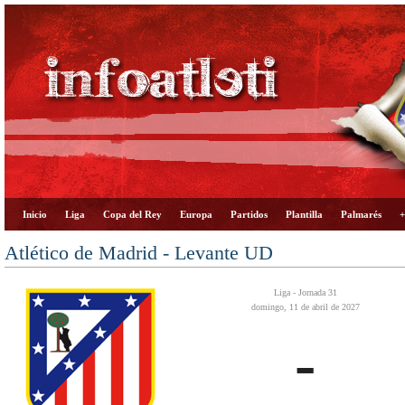
Inicio
Liga
Copa del Rey
Europa
Partidos
Plantilla
Palmarés
+
Atlético de Madrid - Levante UD
Liga - Jornada 31
domingo, 11 de abril de 2027
-