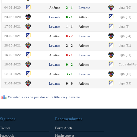
04-01-2020
Atlético
2 - 1
Levante
Liga (19)
23-06-2020
Levante
0 - 1
Atlético
Liga (31)
17-02-2021
Levante
1 - 1
Atlético
Liga (2)
20-02-2021
Atlético
0 - 2
Levante
Liga (24)
28-10-2021
Levante
2 - 2
Atlético
Liga (11)
16-02-2022
Atlético
0 - 1
Levante
Liga (21)
18-01-2023
Levante
0 - 2
Atlético
Copa del Rey
08-11-2025
Atlético
3 - 1
Levante
Liga (12)
31-01-2026
Levante
0 - 0
Atlético
Liga (22)
Ver estadísticas de partidos entre Atlético y Levante
Síguenos
Recomendamos
Twitter
Forza Atleti
Facebook
Flashscore.es