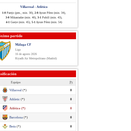
Villarreal - Atlético
1-0
Parejo (pen., min. 30),
2-0
Ayoze Pérez (min. 34),
3-0
Mikautadze (min. 40),
3-1
Pubill (min. 43),
4-1
Gueye (min. 45),
5-1
Ayoze Pérez (min. 54)
óximo partido
Málaga CF
Liga
16 de agosto 2026
Riyadh Air Metropolitano (Madrid)
sificación
Equipo
Pt
Villarreal
(*)
0
Athletic
(*)
0
Atlético (*)
0
Barcelona
(*)
0
Betis
(*)
0