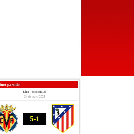
imo partido
Liga - Jornada 38
24 de mayo 2026
5-1