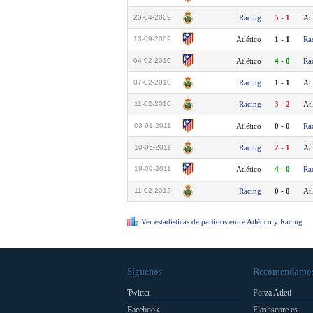
23-04-2009
Racing
5 - 1
Atl
13-09-2009
Atlético
1 - 1
Ra
04-02-2010
Atlético
4 - 0
Ra
07-02-2010
Racing
1 - 1
Atl
11-02-2010
Racing
3 - 2
Atl
03-01-2011
Atlético
0 - 0
Ra
10-05-2011
Racing
2 - 1
Atl
18-09-2011
Atlético
4 - 0
Ra
11-02-2012
Racing
0 - 0
Atl
Ver estadísticas de partidos entre Atlético y Racing
Síguenos
Recomendamo
Twitter
Forza Atleti
Facebook
Flashscore.es