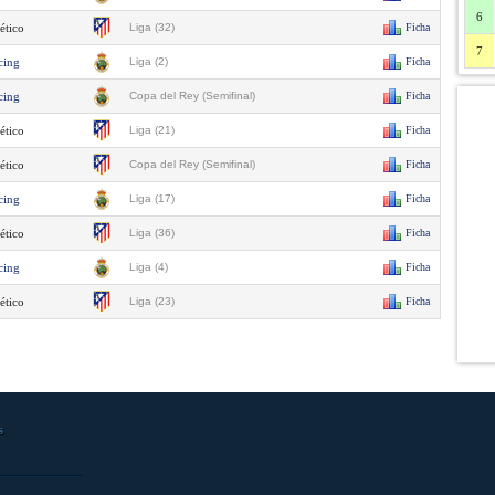
6
ético
Liga (32)
Ficha
7
cing
Liga (2)
Ficha
cing
Copa del Rey (Semifinal)
Ficha
ético
Liga (21)
Ficha
ético
Copa del Rey (Semifinal)
Ficha
cing
Liga (17)
Ficha
ético
Liga (36)
Ficha
cing
Liga (4)
Ficha
ético
Liga (23)
Ficha
s