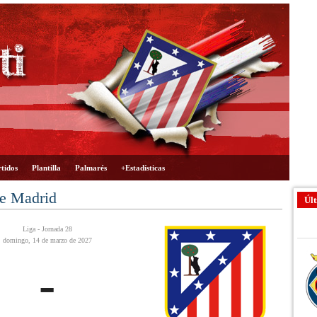
tidos
Plantilla
Palmarés
+Estadísticas
de Madrid
Últ
Liga - Jornada 28
domingo, 14 de marzo de 2027
-