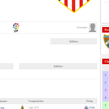
Entrenador
Pr
Atlético
Cla
Atlético
1
2
3
4
sitante
Competición
Ficha
5
cing
Liga (13)
Ficha