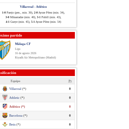
Villarreal - Atlético
1-0
Parejo (pen., min. 30),
2-0
Ayoze Pérez (min. 34),
3-0
Mikautadze (min. 40),
3-1
Pubill (min. 43),
4-1
Gueye (min. 45),
5-1
Ayoze Pérez (min. 54)
óximo partido
Málaga CF
Liga
16 de agosto 2026
Riyadh Air Metropolitano (Madrid)
sificación
Equipo
Pt
Villarreal
(*)
0
Athletic
(*)
0
Atlético (*)
0
Barcelona
(*)
0
Betis
(*)
0