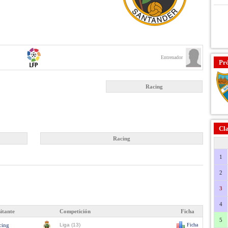
Entrenador
Pr
Racing
Cla
Racing
1
2
3
4
sitante
Competición
Ficha
5
cing
Liga (13)
Ficha