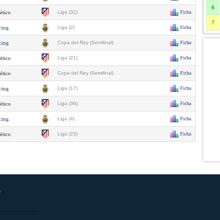
6
ético
Liga (32)
Ficha
7
cing
Liga (2)
Ficha
cing
Copa del Rey (Semifinal)
Ficha
ético
Liga (21)
Ficha
ético
Copa del Rey (Semifinal)
Ficha
cing
Liga (17)
Ficha
ético
Liga (36)
Ficha
cing
Liga (4)
Ficha
ético
Liga (23)
Ficha
s