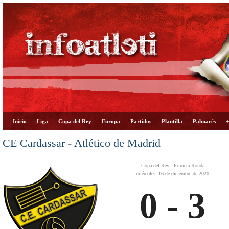
Inicio
Liga
Copa del Rey
Europa
Partidos
Plantilla
Palmarés
+
CE Cardassar - Atlético de Madrid
Copa del Rey - Primera Ronda
miércoles, 16 de diciembre de 2020
0 - 3