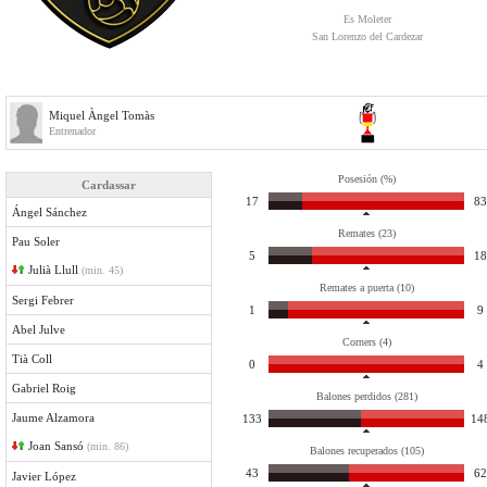
Es Moleter
San Lorenzo del Cardezar
Miquel Àngel Tomàs
Entrenador
Posesión (%)
Cardassar
17
83
Ángel Sánchez
Remates (23)
Pau Soler
5
18
Julià Llull
(min. 45)
Remates a puerta (10)
Sergi Febrer
1
9
Abel Julve
Corners (4)
Tià Coll
0
4
Gabriel Roig
Balones perdidos (281)
Jaume Alzamora
133
14
Joan Sansó
(min. 86)
Balones recuperados (105)
43
62
Javier López