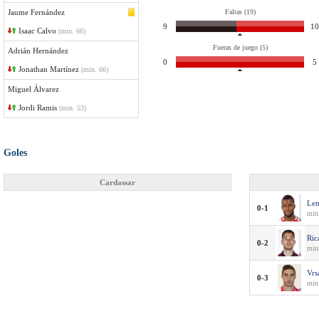
Jaume Fernández
Faltas (19)
9
10
Isaac Calvo
(min. 66)
Fueras de juego (5)
Adrián Hernández
0
5
Jonathan Martínez
(min. 66)
Miguel Álvarez
Jordi Ramis
(min. 53)
Goles
Cardassar
Le
0-1
min
Ric
0-2
min
Vrs
0-3
min.