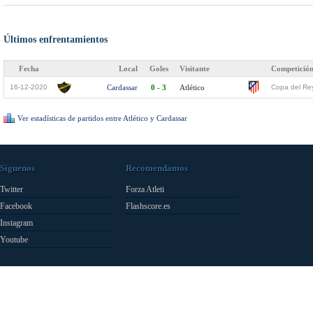
Últimos enfrentamientos
Fecha
Local
Goles
Visitante
Competició
16-12-2020
Cardassar
0 - 3
Atlético
Copa del Re
Ver estadísticas de partidos entre Atlético y Cardassar
Síguenos
Recomendamos
Twitter
Forza Atleti
Facebook
Flashscore.es
Instagram
Youtube