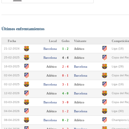
Últimos enfrentamientos
Fecha
Local
Goles
Visitante
Competició
21-12-2024
Barcelona
1 - 2
Atlético
Liga (18)
25-02-2025
Barcelona
4 - 4
Atlético
Copa del Rey
16-03-2025
Atlético
2 - 4
Barcelona
Liga (28)
02-04-2025
Atlético
0 - 1
Barcelona
Copa del Rey
02-12-2025
Barcelona
3 - 1
Atlético
Liga (19)
12-02-2026
Atlético
4 - 0
Barcelona
Copa del Rey
03-03-2026
Barcelona
3 - 0
Atlético
Copa del Rey
04-04-2026
Atlético
1 - 2
Barcelona
Liga (30)
08-04-2026
Barcelona
0 - 2
Atlético
Champions L
14-04-2026
Champions L