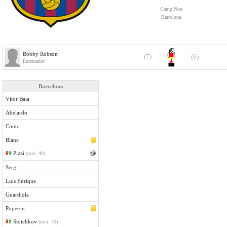
Camp Nou
Barcelona
Bobby Robson
(7)
(6)
Entrenador
Barcelona
Vítor Baía
Abelardo
Couto
Blanc
Pizzi
(min. 40)
Sergi
Luis Enrique
Guardiola
Popescu
Stoichkov
(min. 40)