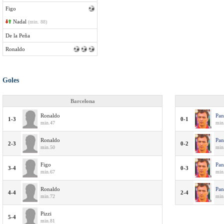
Figo
Nadal
(min. 88)
De la Peña
Ronaldo
Goles
Barcelona
Ronaldo
Pan
1-3
0-1
min.47
min
Ronaldo
Pan
2-3
0-2
min.50
min
Figo
Pan
3-4
0-3
min.67
min
Ronaldo
Pan
4-4
2-4
min.72
min
Pizzi
5-4
min.81