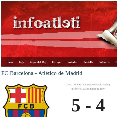
Inicio
Liga
Copa del Rey
Europa
Partidos
Plantilla
Palmarés
+
FC Barcelona - Atlético de Madrid
Copa del Rey - Cuartos de Final (Vuelta)
miércoles, 12 de marzo de 1997
5 - 4