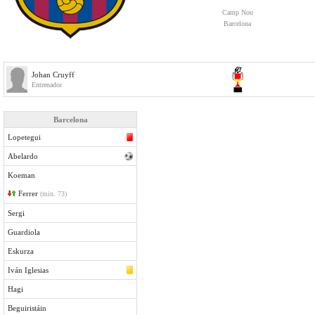
Camp Nou
Barcelona
Johan Cruyff
Entrenador
Barcelona
Lopetegui
Abelardo
Koeman
Ferrer
(min. 73)
Sergi
Guardiola
Eskurza
Iván Iglesias
Hagi
Beguiristáin