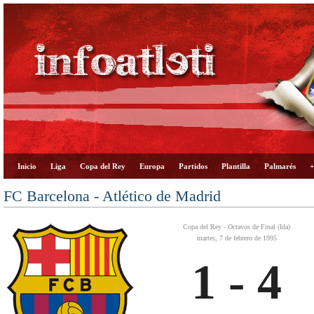
Inicio
Liga
Copa del Rey
Europa
Partidos
Plantilla
Palmarés
+
FC Barcelona - Atlético de Madrid
Copa del Rey - Octavos de Final (Ida)
martes, 7 de febrero de 1995
1 - 4