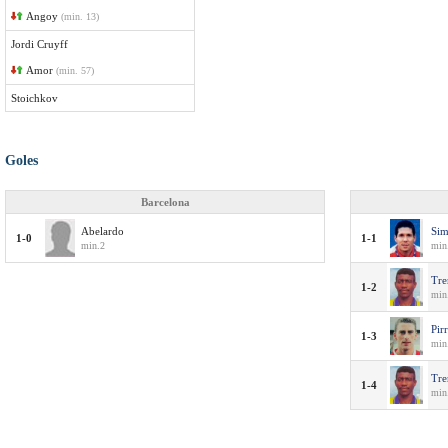
Angoy
(min. 13)
Jordi Cruyff
Amor
(min. 57)
Stoichkov
Goles
Barcelona
Abelardo
Si
1-0
1-1
min.2
min.
Tre
1-2
min
Pirr
1-3
min
Tre
1-4
min