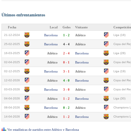
Últimos enfrentamientos
Fecha
Local
Goles
Visitante
Competició
21-12-2024
Barcelona
1 - 2
Atlético
Liga (18)
25-02-2025
Barcelona
4 - 4
Atlético
Copa del Rey
16-03-2025
Atlético
2 - 4
Barcelona
Liga (28)
02-04-2025
Atlético
0 - 1
Barcelona
Copa del Rey
02-12-2025
Barcelona
3 - 1
Atlético
Liga (19)
12-02-2026
Atlético
4 - 0
Barcelona
Copa del Rey
03-03-2026
Barcelona
3 - 0
Atlético
Copa del Rey
04-04-2026
Atlético
1 - 2
Barcelona
Liga (30)
08-04-2026
Barcelona
0 - 2
Atlético
Champions L
14-04-2026
Atlético
1 - 2
Barcelona
Champions L
Ver estadísticas de partidos entre Atlético y Barcelona