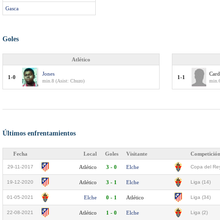
Gasca
Goles
Atlético
Jones
Car
1-0
1-1
min.8 (Asist: Chuzo)
min.
Últimos enfrentamientos
Fecha
Local
Goles
Visitante
Competició
29-11-2017
Atlético
3 - 0
Elche
Copa del Rey
19-12-2020
Atlético
3 - 1
Elche
Liga (14)
01-05-2021
Elche
0 - 1
Atlético
Liga (34)
22-08-2021
Atlético
1 - 0
Elche
Liga (2)