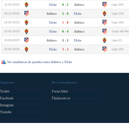
11-05-2022
Elche
0 - 2
Atlético
Liga (36)
29-12-2022
Atlético
2 - 0
Elche
Liga (15)
14-05-2023
Elche
1 - 0
Atlético
Liga (34)
15-01-2025
Elche
0 - 4
Atlético
Copa del Rey
23-08-2025
Atlético
1 - 1
Elche
Liga (2)
22-04-2026
Elche
3 - 2
Atlético
Liga (33)
Ver estadísticas de partidos entre Atlético y Elche
Síguenos
Recomendamos
Twitter
Forza Atleti
Facebook
Flashscore.es
Instagram
Youtube