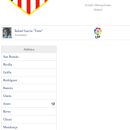
Estadio Metropolitano
Madrid
Rafael García "Tinte"
Entrenador
Atlético
San Román
Rivilla
Griffa
Rodríguez
Ramiro
Glaría
Jones
Rives
Chuzo
Mendonça