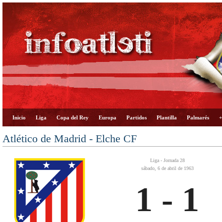
Inicio
Liga
Copa del Rey
Europa
Partidos
Plantilla
Palmarés
+
Atlético de Madrid - Elche CF
Liga - Jornada 28
sábado, 6 de abril de 1963
1 - 1