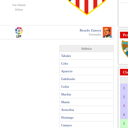
San Mamés
Bilbao
Ricardo Zamora
Entrenador
Pr
Atlético
Tabales
Cobo
Aparicio
Cla
Gabilondo
Colón
1
Machín
2
Manín
3
Arencibia
4
Domingo
5
Campos