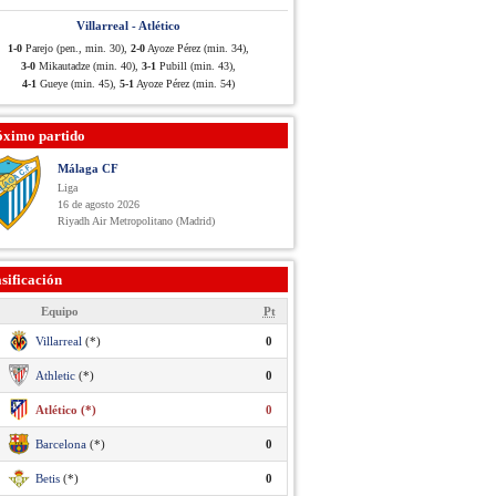
Villarreal - Atlético
1-0
Parejo (pen., min. 30),
2-0
Ayoze Pérez (min. 34),
3-0
Mikautadze (min. 40),
3-1
Pubill (min. 43),
4-1
Gueye (min. 45),
5-1
Ayoze Pérez (min. 54)
óximo partido
Málaga CF
Liga
16 de agosto 2026
Riyadh Air Metropolitano (Madrid)
sificación
Equipo
Pt
Villarreal
(*)
0
Athletic
(*)
0
Atlético (*)
0
Barcelona
(*)
0
Betis
(*)
0