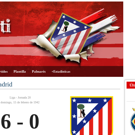
tidos
Plantilla
Palmarés
+Estadísticas
adrid
Últ
Liga - Jornada 20
domingo, 15 de febrero de 1942
6 - 0