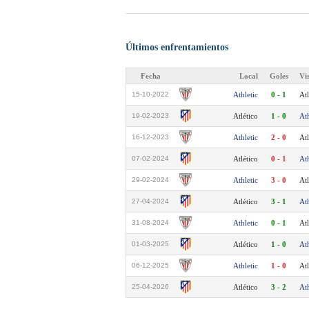
Últimos enfrentamientos
Fecha
Local
Goles
Vi
15-10-2022
Athletic
0 - 1
Atl
19-02-2023
Atlético
1 - 0
Ath
16-12-2023
Athletic
2 - 0
Atl
07-02-2024
Atlético
0 - 1
Ath
29-02-2024
Athletic
3 - 0
Atl
27-04-2024
Atlético
3 - 1
Ath
31-08-2024
Athletic
0 - 1
Atl
01-03-2025
Atlético
1 - 0
Ath
06-12-2025
Athletic
1 - 0
Atl
25-04-2026
Atlético
3 - 2
Ath