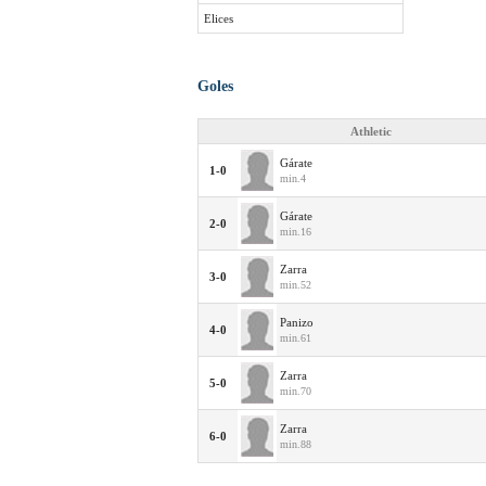
Elices
Goles
Athletic
Gárate
1-0
min.4
Gárate
2-0
min.16
Zarra
3-0
min.52
Panizo
4-0
min.61
Zarra
5-0
min.70
Zarra
6-0
min.88