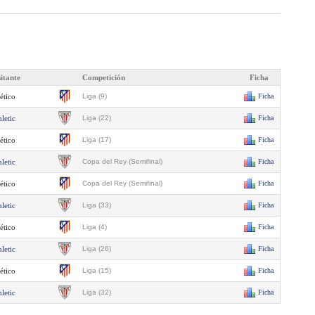
sitante
Competición
Ficha
ético
Liga (9)
Ficha
letic
Liga (22)
Ficha
ético
Liga (17)
Ficha
letic
Copa del Rey (Semifinal)
Ficha
ético
Copa del Rey (Semifinal)
Ficha
letic
Liga (33)
Ficha
ético
Liga (4)
Ficha
letic
Liga (26)
Ficha
ético
Liga (15)
Ficha
letic
Liga (32)
Ficha