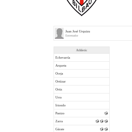
Juan José Urquizu
Entrenador
Athletic
Echevarría
Arqueta
Oceja
Ortúzar
Ortiz
Urra
Iriondo
Panizo
Zarra
Gárate