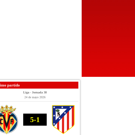
imo partido
Liga - Jornada 38
24 de mayo 2026
5-1