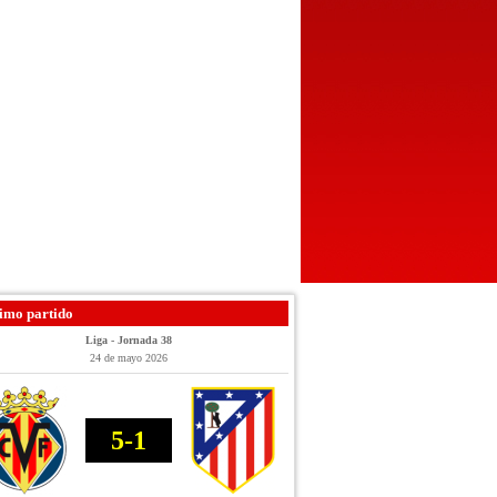
imo partido
Liga - Jornada 38
24 de mayo 2026
5-1