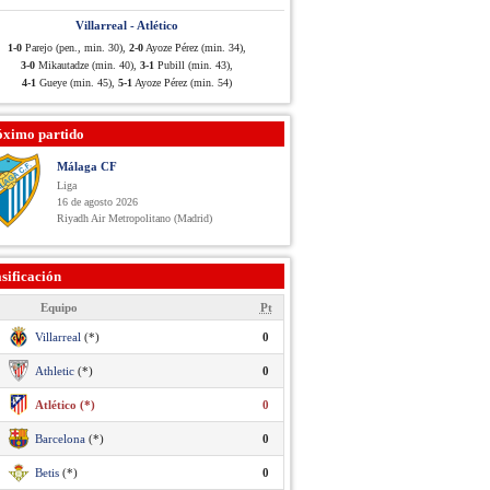
Villarreal - Atlético
1-0
Parejo (pen., min. 30),
2-0
Ayoze Pérez (min. 34),
3-0
Mikautadze (min. 40),
3-1
Pubill (min. 43),
4-1
Gueye (min. 45),
5-1
Ayoze Pérez (min. 54)
óximo partido
Málaga CF
Liga
16 de agosto 2026
Riyadh Air Metropolitano (Madrid)
sificación
Equipo
Pt
Villarreal
(*)
0
Athletic
(*)
0
Atlético (*)
0
Barcelona
(*)
0
Betis
(*)
0