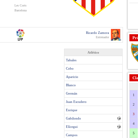
Les Corts
Barcelona
Ricardo Zamora
Entrenador
Pr
Atlético
Tabales
Cobo
Aparicio
Cla
Blanco
Germán
1
Juan Escudero
2
Enrique
3
Gabilondo
4
Elícegui
5
Campos