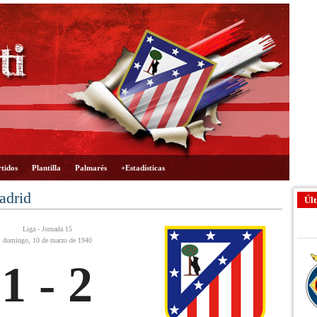
tidos
Plantilla
Palmarés
+Estadísticas
adrid
Últ
Liga - Jornada 15
domingo, 10 de marzo de 1940
1 - 2