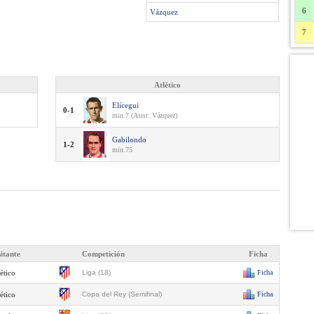
6
Vázquez
7
Atlético
Elícegui
0-1
min.7 (Asist: Vázquez)
Gabilondo
1-2
min.75
sitante
Competición
Ficha
ético
Liga (18)
Ficha
ético
Copa del Rey (Semifinal)
Ficha