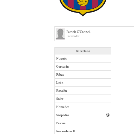
Patrick O'Connell
Entrenador
Barcelona
Nogués
Garcerán
Ribas
León
Rosalén
Soler
Homedes
Sospedra
Pascual
Rocasolano II