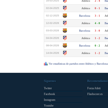
16-03-2025
Atlético
2 - 4
Ba
02-04-2025
Atlético
0 - 1
Ba
02-12-2025
Barcelona
3 - 1
Atl
12-02-2026
Atlético
4 - 0
Ba
03-03-2026
Barcelona
3 - 0
Atl
04-04-2026
Atlético
1 - 2
Ba
08-04-2026
Barcelona
0 - 2
Atl
14-04-2026
Atlético
1 - 2
Ba
Ver estadísticas de partidos entre Atlético y Barcelona
Síguenos
Recomendamo
Twitter
Forza Atleti
Facebook
Flashscore.es
Instagram
Youtube