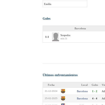
Emilín
Goles
Barcelona
Sospedra
1-1
min.51
Últimos enfrentamientos
Fecha
Local
Goles
Vi
21-12-2024
Barcelona
1 - 2
Atl
25-02-2025
Barcelona
4 - 4
Atl