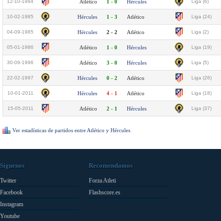
12-10-1984
Atlético
1 - 0
Hércules
Liga (6)
10-02-1985
Hércules
1 - 3
Atlético
Liga (24)
04-09-1985
Hércules
2 - 2
Atlético
Liga (2)
05-01-1986
Atlético
1 - 0
Hércules
Liga (19)
30-09-1996
Atlético
3 - 0
Hércules
Liga (5)
22-02-1997
Hércules
0 - 2
Atlético
Liga (26)
10-01-2011
Hércules
4 - 1
Atlético
Liga (18)
15-05-2011
Atlético
2 - 1
Hércules
Liga (37)
Ver estadísticas de partidos entre Atlético y Hércules
Síguenos
Recomendamos
Twitter
Forza Atleti
Facebook
Flashscore.es
Instagram
Youtube