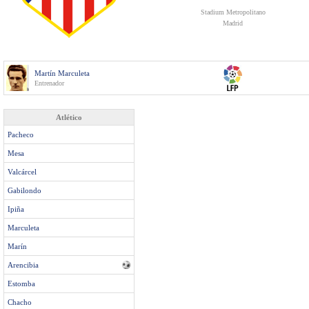
Stadium Metropolitano
Madrid
Martín Marculeta
Entrenador
Atlético
Pacheco
Mesa
Valcárcel
Gabilondo
Ipiña
Marculeta
Marín
Arencibia
Estomba
Chacho