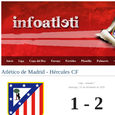
Inicio
Liga
Copa del Rey
Europa
Partidos
Plantilla
Palmarés
+
Atlético de Madrid - Hércules CF
Liga - Jornada 7
domingo, 22 de diciembre de 1935
1 - 2