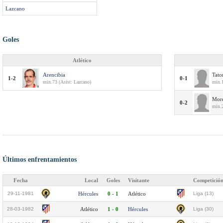
Lazcano
Goles
Atlético
Arencibia
Tato
1-2
0-1
min.73 (Asist: Lazcano)
min.1
Mor
0-2
min.2
Últimos enfrentamientos
Fecha
Local
Goles
Visitante
Competició
29-11-1981
Hércules
0 - 1
Atlético
Liga (13)
28-03-1982
Atlético
1 - 0
Hércules
Liga (30)