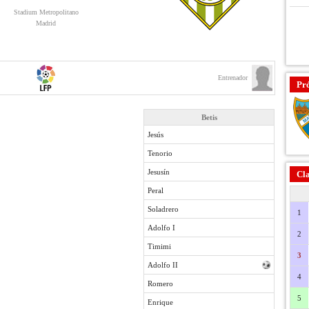
Stadium Metropolitano
Madrid
Entrenador
Pr
Betis
Jesús
Tenorio
Jesusín
Cla
Peral
Soladrero
1
Adolfo I
2
Timimi
3
Adolfo II
4
Romero
5
Enrique