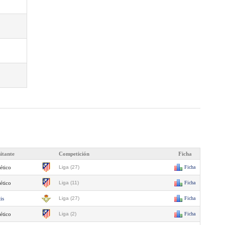
sitante
Competición
Ficha
ético
Liga (27)
Ficha
ético
Liga (11)
Ficha
is
Liga (27)
Ficha
ético
Liga (2)
Ficha