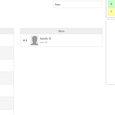
6
Sans
7
Betis
Adolfo II
4-1
min.20