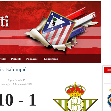
tidos
Plantilla
Palmarés
+Estadísticas
tis Balompié
Últ
Liga - Jornada 15
domingo, 13 de marzo de 1932
10 - 1