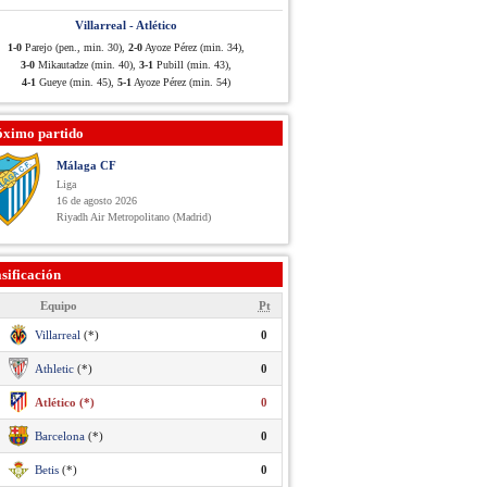
Villarreal - Atlético
1-0
Parejo (pen., min. 30),
2-0
Ayoze Pérez (min. 34),
3-0
Mikautadze (min. 40),
3-1
Pubill (min. 43),
4-1
Gueye (min. 45),
5-1
Ayoze Pérez (min. 54)
óximo partido
Málaga CF
Liga
16 de agosto 2026
Riyadh Air Metropolitano (Madrid)
sificación
Equipo
Pt
Villarreal
(*)
0
Athletic
(*)
0
Atlético (*)
0
Barcelona
(*)
0
Betis
(*)
0