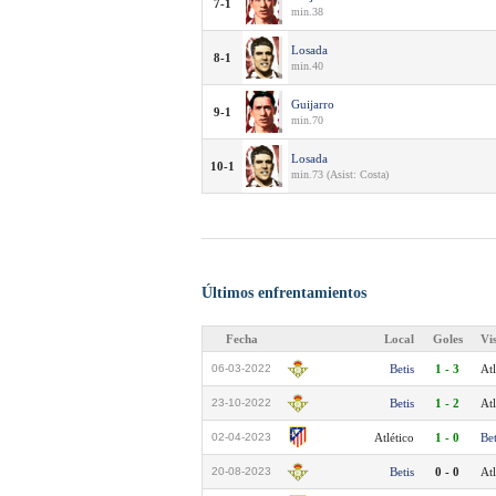
7-1
min.38
Losada
8-1
min.40
Guijarro
9-1
min.70
Losada
10-1
min.73 (Asist: Costa)
Últimos enfrentamientos
Fecha
Local
Goles
Vi
06-03-2022
Betis
1 - 3
Atl
23-10-2022
Betis
1 - 2
Atl
02-04-2023
Atlético
1 - 0
Bet
20-08-2023
Betis
0 - 0
Atl