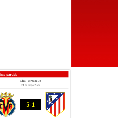
imo partido
Liga - Jornada 38
24 de mayo 2026
5-1