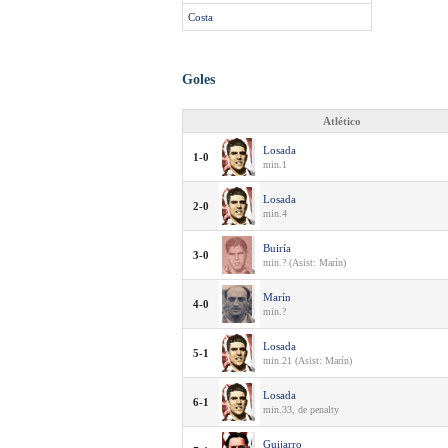
Costa
Goles
Atlético
Losada
1-0
min.1
Losada
2-0
min.4
Buiría
3-0
min.? (Asist: Marín)
Marín
4-0
min.?
Losada
5-1
min.21 (Asist: Marín)
Losada
6-1
min.33, de penalty
Guijarro