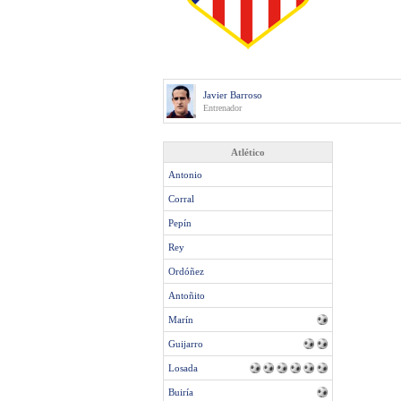
Javier Barroso
Entrenador
Atlético
Antonio
Corral
Pepín
Rey
Ordóñez
Antoñito
Marín
Guijarro
Losada
Buiría