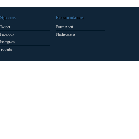
Síguenos
Recomendamos
Twitter
Forza Atleti
Facebook
Flashscore.es
Instagram
Youtube