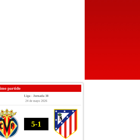
imo partido
Liga - Jornada 38
24 de mayo 2026
5-1