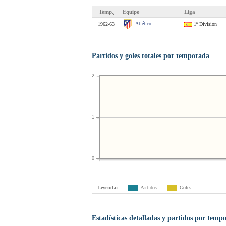
Temp.
Equipo
Liga
Atlético
1962-63
1ª División
Partidos y goles totales por temporada
2
1
0
Leyenda:
Partidos
Goles
Estadísticas detalladas y partidos por temp