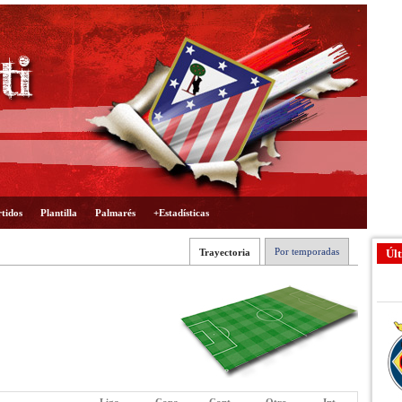
tidos
Plantilla
Palmarés
+Estadísticas
Por temporadas
Trayectoria
Últ