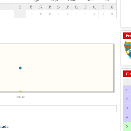
Liga
Copa
Cont.
Otro
Int.
€
P
G
P
G
P
G
P
G
P
G
1
0
0
0
0
0
0
0
0
0
Pr
Cla
1
1962-63
2
3
4
orada
5