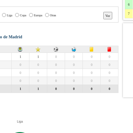
6
7
Liga
Copa
Europa
Otras
ico de Madrid
1
1
0
0
0
0
0
0
0
0
0
0
0
0
0
0
0
0
0
0
0
0
0
0
1
1
0
0
0
0
Liga