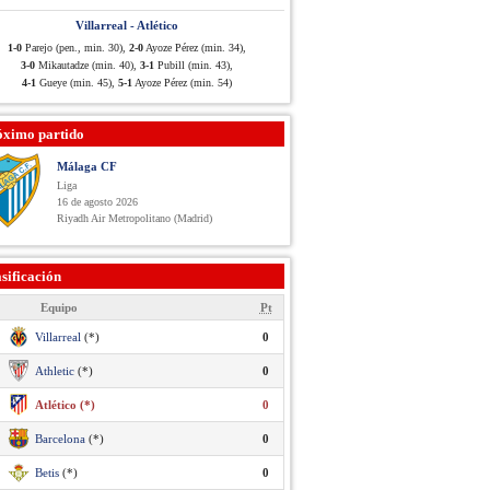
Villarreal - Atlético
1-0
Parejo (pen., min. 30),
2-0
Ayoze Pérez (min. 34),
3-0
Mikautadze (min. 40),
3-1
Pubill (min. 43),
4-1
Gueye (min. 45),
5-1
Ayoze Pérez (min. 54)
óximo partido
Málaga CF
Liga
16 de agosto 2026
Riyadh Air Metropolitano (Madrid)
sificación
Equipo
Pt
Villarreal
(*)
0
Athletic
(*)
0
Atlético (*)
0
Barcelona
(*)
0
Betis
(*)
0