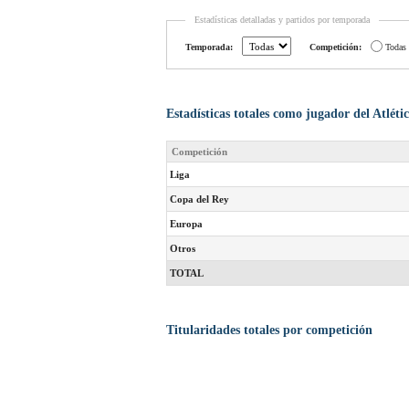
Estadísticas detalladas y partidos por temporada
Temporada:
Competición:
Todas
Estadísticas totales como jugador del Atlét
Competición
Liga
Copa del Rey
Europa
Otros
TOTAL
Titularidades totales por competición