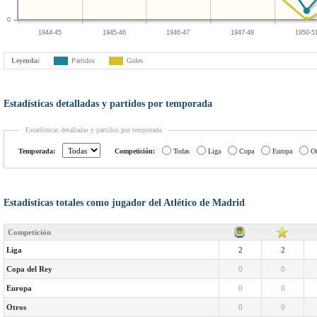
0
1944-45
1945-46
1946-47
1947-48
1950-5
Leyenda:
Partidos
Goles
Estadísticas detalladas y partidos por temporada
Estadísticas detalladas y partidos por temporada
Temporada:
Competición:
Todas
Liga
Copa
Europa
Ot
Estadísticas totales como jugador del Atlético de Madrid
Competición
Liga
2
2
Copa del Rey
0
0
Europa
0
0
Otros
0
0