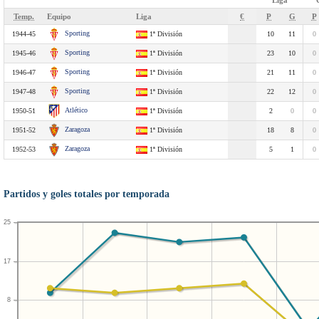
Liga
Temp.
Equipo
Liga
€
P
G
P
Sporting
1944-45
1ª División
10
11
0
Sporting
1945-46
1ª División
23
10
0
Sporting
1946-47
1ª División
21
11
0
Sporting
1947-48
1ª División
22
12
0
Atlético
1950-51
1ª División
2
0
0
Zaragoza
1951-52
1ª División
18
8
0
Zaragoza
1952-53
1ª División
5
1
0
Partidos y goles totales por temporada
25
17
8