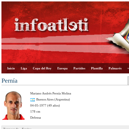
Inicio
Liga
Copa del Rey
Europa
Partidos
Plantilla
Palmarés
+
Pernía
Mariano Andrés Pernía Molina
Buenos Aires (Argentina)
04-05-1977 (49 años)
178 cm
Defensa