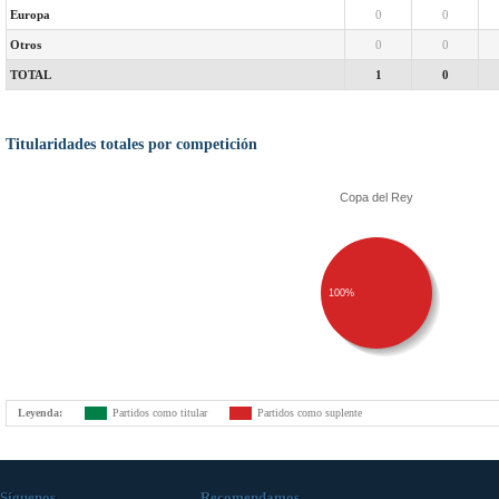
Europa
0
0
Otros
0
0
TOTAL
1
0
Titularidades totales por competición
Copa del Rey
100%
Leyenda:
Partidos como titular
Partidos como suplente
Síguenos
Recomendamos