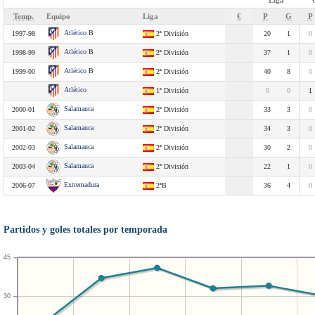
Liga
Temp.
Equipo
Liga
€
P
G
P
Atlético
B
1997-98
2ª División
20
1
0
Atlético
B
1998-99
2ª División
37
1
0
Atlético
B
1999-00
2ª División
40
8
0
Atlético
1ª División
0
0
1
Salamanca
2000-01
2ª División
33
3
0
Salamanca
2001-02
2ª División
34
3
0
Salamanca
2002-03
2ª División
30
2
0
Salamanca
2003-04
2ª División
22
1
0
Extremadura
2006-07
2ªB
36
4
0
Partidos y goles totales por temporada
45
30