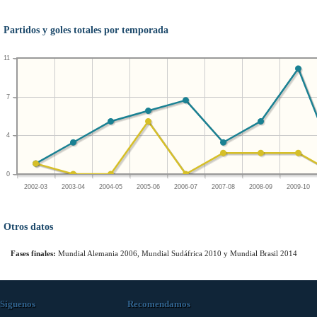
Partidos y goles totales por temporada
11
7
4
0
2002-03
2003-04
2004-05
2005-06
2006-07
2007-08
2008-09
2009-10
Otros datos
Fases finales:
Mundial Alemania 2006, Mundial Sudáfrica 2010 y Mundial Brasil 2014
Síguenos
Recomendamos