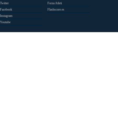
Twitter
Forza Atleti
Facebook
Flashscore.es
Instagram
Youtube