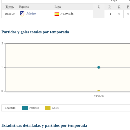
Liga
Temp.
Equipo
Liga
€
P
G
P
Atlético
1958-59
1ª División
1
0
0
Partidos y goles totales por temporada
2
1
0
1958-59
Leyenda:
Partidos
Goles
Estadísticas detalladas y partidos por temporada