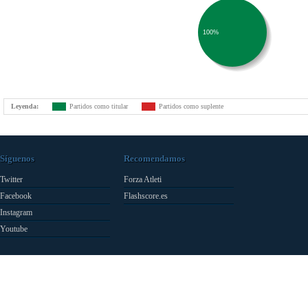
100%
Leyenda:
Partidos como titular
Partidos como suplente
Síguenos
Recomendamos
Twitter
Forza Atleti
Facebook
Flashscore.es
Instagram
Youtube