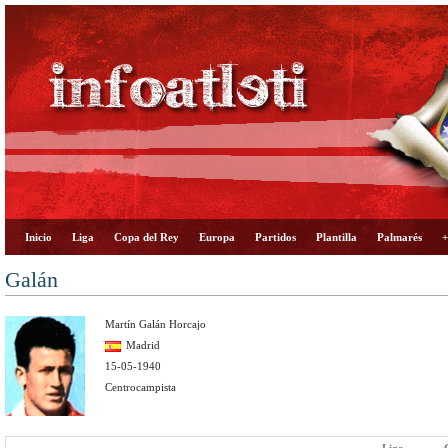
Inicio
Liga
Copa del Rey
Europa
Partidos
Plantilla
Palmarés
+
Galán
Martín Galán Horcajo
Madrid
15-05-1940
Centrocampista