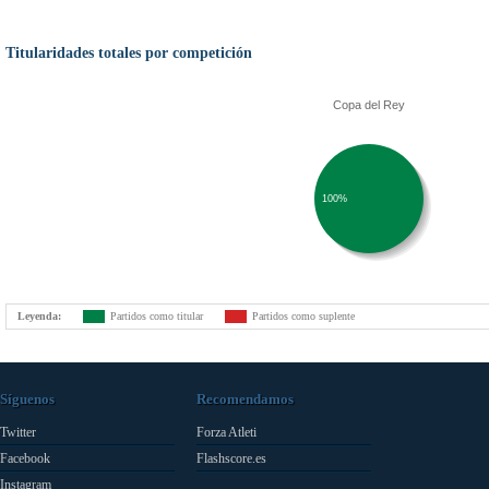
Titularidades totales por competición
Copa del Rey
100%
Leyenda:
Partidos como titular
Partidos como suplente
Síguenos
Recomendamos
Twitter
Forza Atleti
Facebook
Flashscore.es
Instagram