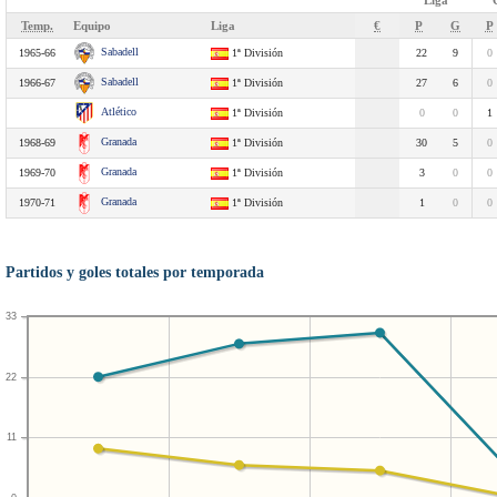
Liga
Temp.
Equipo
Liga
€
P
G
P
Sabadell
1965-66
1ª División
22
9
0
Sabadell
1966-67
1ª División
27
6
0
Atlético
1ª División
0
0
1
Granada
1968-69
1ª División
30
5
0
Granada
1969-70
1ª División
3
0
0
Granada
1970-71
1ª División
1
0
0
Partidos y goles totales por temporada
33
22
11