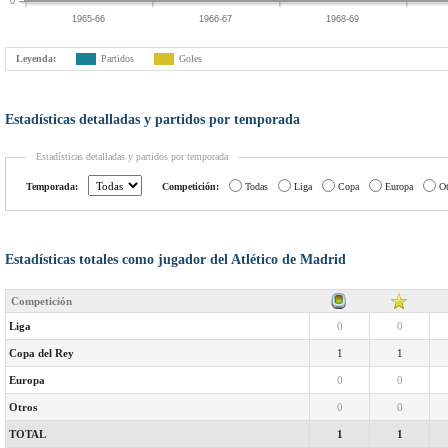
0
1965-66
1966-67
1968-69
Leyenda:
Partidos
Goles
Estadísticas detalladas y partidos por temporada
Estadísticas detalladas y partidos por temporada
Temporada:
Competición:
Todas
Liga
Copa
Europa
Ot
Estadísticas totales como jugador del Atlético de Madrid
Competición
Liga
0
0
Copa del Rey
1
1
Europa
0
0
Otros
0
0
TOTAL
1
1