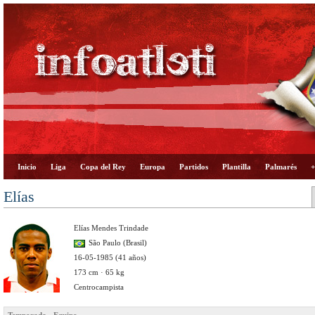
Inicio
Liga
Copa del Rey
Europa
Partidos
Plantilla
Palmarés
+
Elías
Elías Mendes Trindade
São Paulo (Brasil)
16-05-1985 (41 años)
173 cm · 65 kg
Centrocampista