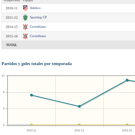
Temporada
Equipo
Atlético
2010-11
Sporting CP
2011-12
Corinthians
2014-15
Corinthians
2015-16
TOTAL
Partidos y goles totales por temporada
13
9
4
0
2010-11
2011-12
2014-15