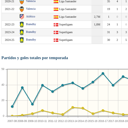
Valencia
2020-21
Liga Santander
35
4
1
Valencia
2021-22
Liga Santander
19
1
2
Atlético
Liga Santander
2,7M
1
0
0
Brøndby
2022-23
Superligaen
1,8M
24
1
0
Brøndby
2023-24
Superligaen
31
3
3
Brøndby
2024-25
Superligaen
30
2
5
Partidos y goles totales por temporada
59
40
20
0
2007-08
2008-09
2009-10
2010-11
2011-12
2012-13
2013-14
2014-15
2015-16
2016-17
2017-18
2018-19