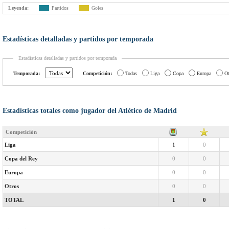
Leyenda:
Partidos
Goles
Estadísticas detalladas y partidos por temporada
Estadísticas detalladas y partidos por temporada
Temporada:
Competición:
Todas
Liga
Copa
Europa
Ot
Estadísticas totales como jugador del Atlético de Madrid
Competición
Liga
1
0
Copa del Rey
0
0
Europa
0
0
Otros
0
0
TOTAL
1
0