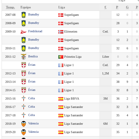
Liga
Temp.
Equipo
Liga
€
P
G
P
Brøndby
2007-08
Superligaen
12
0
0
Brøndby
2008-09
Superligaen
28
0
3
Fredrikstad
2009-10
Eliteserien
Ced.
3
1
0
Brøndby
Superligaen
12
2
0
Brøndby
2010-11
Superligaen
32
6
1
Benfica
2011-12
Primeira Liga
Libre
0
0
0
Évian
Ligue 1
Ced.
29
4
2
Évian
2012-13
Ligue 1
1,2M
34
2
5
Évian
2013-14
Ligue 1
38
9
4
Évian
2014-15
Ligue 1
32
8
3
Celta
2015-16
Liga BBVA
3M
36
2
7
Celta
2016-17
Liga Santander
32
3
8
Celta
2017-18
Liga Santander
35
4
4
Valencia
2018-19
Liga Santander
6M
32
1
8
Valencia
2019-20
Liga Santander
35
1
1