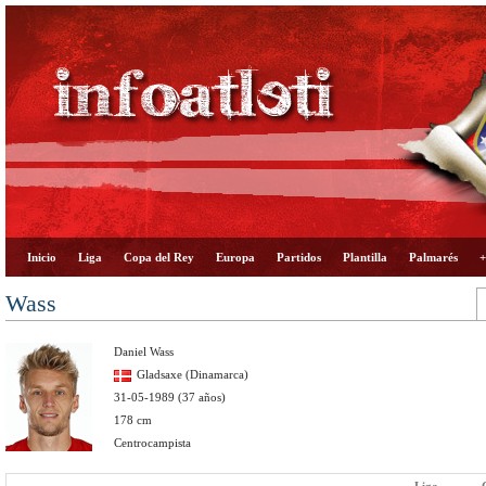
Inicio
Liga
Copa del Rey
Europa
Partidos
Plantilla
Palmarés
+
Wass
Daniel Wass
Gladsaxe (Dinamarca)
31-05-1989 (37 años)
178 cm
Centrocampista