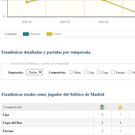
15
0
2021-22
2022-23
2023-24
Leyenda:
Partidos
Goles
Estadísticas detalladas y partidos por temporada
Estadísticas detalladas y partidos por temporada
Temporada:
Competición:
Todas
Liga
Copa
Europa
Ot
Estadísticas totales como jugador del Atlético de Madrid
Competición
Liga
5
0
Copa del Rey
2
1
Europa
1
0