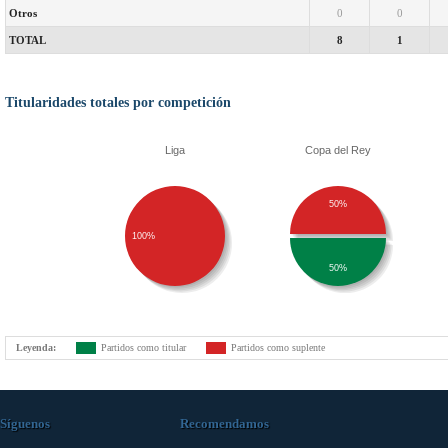
Otros
0
0
TOTAL
8
1
Titularidades totales por competición
Liga
Copa del Rey
50%
100%
50%
Leyenda:
Partidos como titular
Partidos como suplente
Síguenos
Recomendamos