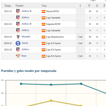
Liga
Temp.
Equipo
Liga
€
P
G
P
Atlético
B
2021-22
Tercera RFEF
29
12
0
Atlético
Liga Santander
1
0
1
Atlético
B
2022-23
Segunda RFEF
31
19
0
Atlético
Liga Santander
4
0
0
Mirandés
2023-24
Liga Hypermotion
Ced.
40
15
0
Alavés
2024-25
Liga EA Sports
Ced.
26
2
1
Atlético
2025-26
Liga EA Sports
0
0
1
Rayo
Liga EA Sports
Ced.
11
0
1
Partidos y goles totales por temporada
44
29