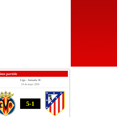
imo partido
Liga - Jornada 38
24 de mayo 2026
5-1