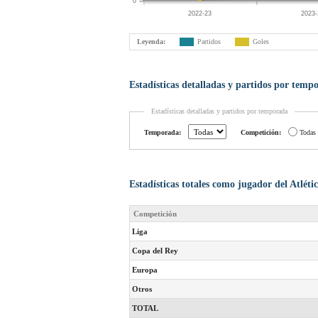
0
2022-23
2023-
Leyenda:
Partidos
Goles
Estadísticas detalladas y partidos por temp
Estadísticas detalladas y partidos por temporada
Temporada:
Competición:
Todas
Estadísticas totales como jugador del Atlét
Competición
Liga
Copa del Rey
Europa
Otros
TOTAL