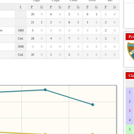
Liga
Copa
Cont.
Otro
Int.
€
P
G
P
G
P
G
P
G
P
G
20
0
6
0
2
0
6
1
0
0
21
1
2
0
8
1
1
0
2
0
ts
18M
5
0
0
0
0
0
0
0
2
0
Pr
Ced.
28
0
4
0
7
0
0
0
2
0
20M
0
0
0
0
0
0
0
0
0
0
Ced.
20
0
1
0
5
0
0
0
0
0
Cla
1
2
3
4
5