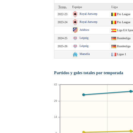
Temp.
Equipo
Liga
Royal Antwerp
2022-23
Pro League
Royal Antwerp
2023-24
Pro League
Atlético
Liga EA Spor
Leipzig
2024-25
Bundesliga
Leipzig
2025-26
Bundesliga
Marsella
Ligue 1
Partidos y goles totales por temporada
43
29
14