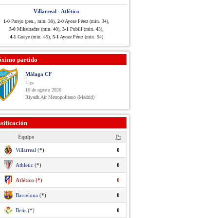
Villarreal - Atlético
1-0
Parejo (pen., min. 30),
2-0
Ayoze Pérez (min. 34),
3-0
Mikautadze (min. 40),
3-1
Pubill (min. 43),
4-1
Gueye (min. 45),
5-1
Ayoze Pérez (min. 54)
óximo partido
Málaga CF
Liga
16 de agosto 2026
Riyadh Air Metropolitano (Madrid)
sificación
Equipo
Pt
Villarreal
(*)
0
Athletic
(*)
0
Atlético (*)
0
Barcelona
(*)
0
Betis
(*)
0