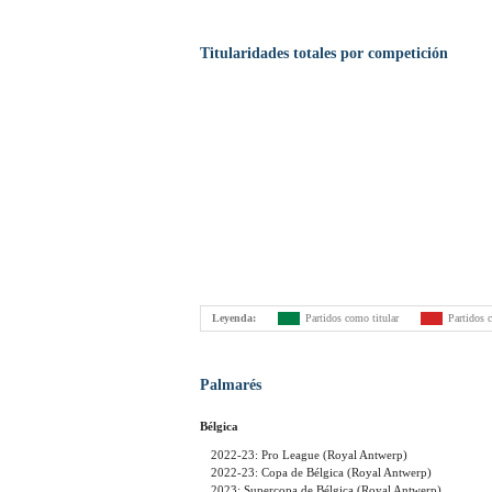
Titularidades totales por competición
Leyenda:
Partidos como titular
Partidos 
Palmarés
Bélgica
2022-23: Pro League (Royal Antwerp)
2022-23: Copa de Bélgica (Royal Antwerp)
2023: Supercopa de Bélgica (Royal Antwerp)