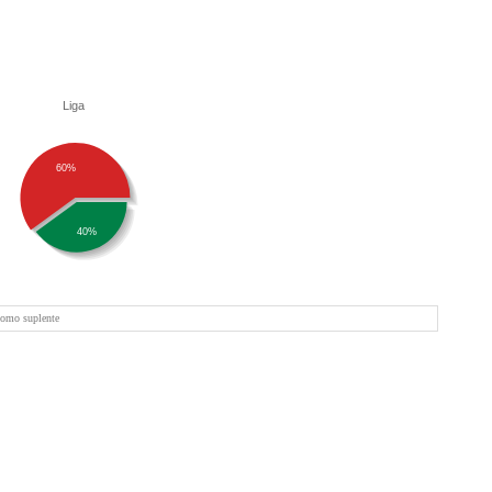
Liga
60%
40%
como suplente