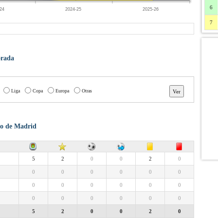
6
24
2024-25
2025-26
7
orada
Liga
Copa
Europa
Otras
ico de Madrid
5
2
0
0
2
0
0
0
0
0
0
0
0
0
0
0
0
0
0
0
0
0
0
0
5
2
0
0
2
0