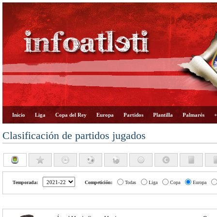
Inicio
Liga
Copa del Rey
Europa
Partidos
Plantilla
Palmarés
+
Clasificación de partidos jugados
Temporada:
Competición:
Todas
Liga
Copa
Europa