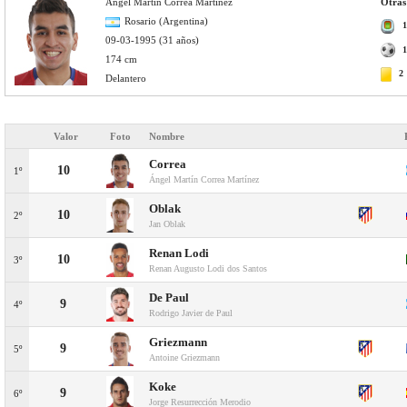
Ángel Martín Correa Martínez
Otras
Rosario (Argentina)
1
09-03-1995 (31 años)
1
174 cm
2
Delantero
Valor
Foto
Nombre
Correa
10
1º
Ángel Martín Correa Martínez
Oblak
10
2º
Jan Oblak
Renan Lodi
10
3º
Renan Augusto Lodi dos Santos
De Paul
9
4º
Rodrigo Javier de Paul
Griezmann
9
5º
Antoine Griezmann
Koke
9
6º
Jorge Resurrección Merodio