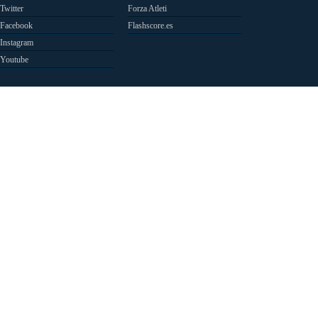
Twitter
Forza Atleti
Facebook
Flashscore.es
Instagram
Youtube