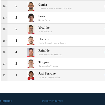
Cunha
5
16º
Matheus Santos Carneiro Da Cunha
Savić
5
17º
Stefan Savić
Vrsaljko
5
18º
Šime Vrsaljko
Herrera
4
19º
Héctor Miguel Herrera López
Reinildo
4
20º
Reinildo Isnard Mandava
Trippier
3
21º
Kieran John Trippier
Javi Serrano
1
22º
Javier Serrano Martínez
Síguenos
Recomendamos