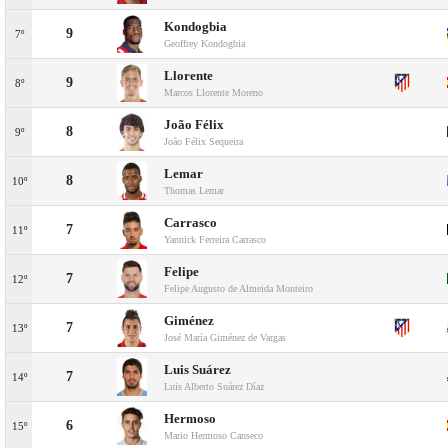
Kondogbia
9
7º
Geoffrey Kondogbia
Llorente
9
8º
Marcos Llorente Moreno
João Félix
8
9º
João Félix Sequeira
Lemar
8
10º
Thomas Lemar
Carrasco
7
11º
Yannick Ferreira Carrasco
Felipe
7
12º
Felipe Augusto de Almeida Monteiro
Giménez
7
13º
José María Giménez de Vargas
Luis Suárez
7
14º
Luis Alberto Suárez Díaz
Hermoso
6
15º
Mario Hermoso Canseco