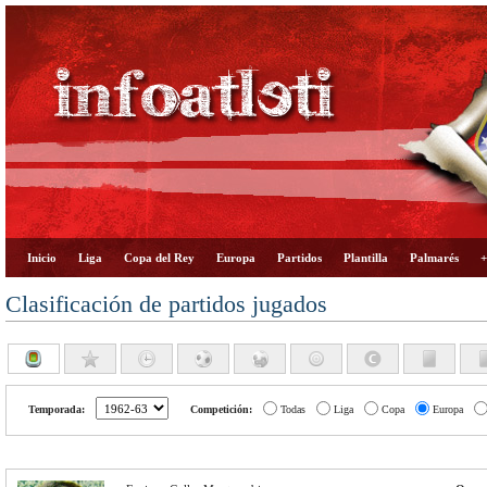
Inicio
Liga
Copa del Rey
Europa
Partidos
Plantilla
Palmarés
+
Clasificación de partidos jugados
Temporada:
Competición:
Todas
Liga
Copa
Europa