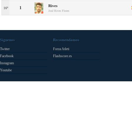
Rives
1
16º
José Rives Flores
Síguenos
Recomendamos
Twitter
Forza Atleti
Facebook
Flashscore.es
Instagram
Youtube