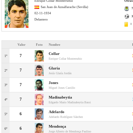
Enrique Collar Monterrubio
Otras 
San Juan de Aznalfarache (Sevilla)
7
02-11-1934
3
Delantero
0
Valor
Foto
Nombre
Collar
7
1º
Enrique Collar Monterrubio
Glaría
7
2º
Jesús Glaría Jordán
Jones
7
3º
Miguel Jones Castillo
Madinabeytia
7
4º
Edgardo Mario Madinabeytia Bassi
Adelardo
6
5º
Adelardo Rodríguez Sánchez
Mendonça
6
6º
Jorge Alberto de Mendonça Paulino