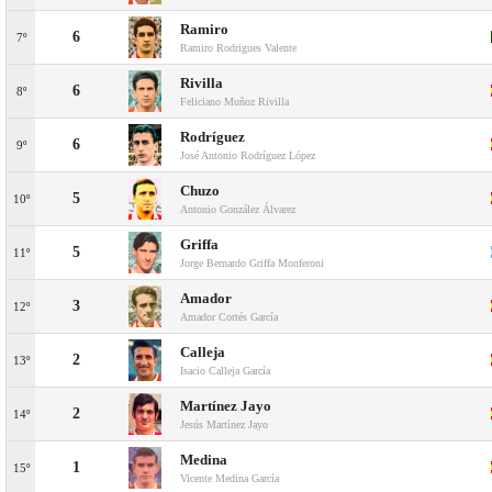
Ramiro
6
7º
Ramiro Rodrigues Valente
Rivilla
6
8º
Feliciano Muñoz Rivilla
Rodríguez
6
9º
José Antonio Rodríguez López
Chuzo
5
10º
Antonio González Álvarez
Griffa
5
11º
Jorge Bernardo Griffa Monferoni
Amador
3
12º
Amador Cortés García
Calleja
2
13º
Isacio Calleja García
Martínez Jayo
2
14º
Jesús Martínez Jayo
Medina
1
15º
Vicente Medina García