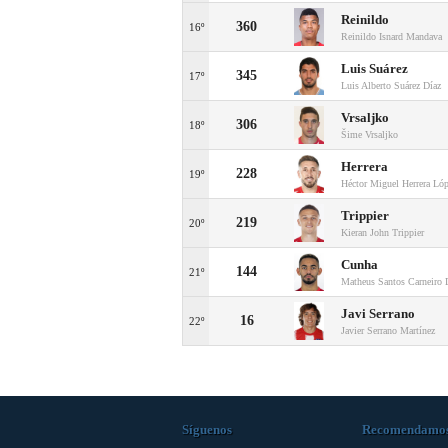
Reinildo
360
16º
Reinildo Isnard Mandava
Luis Suárez
345
17º
Luis Alberto Suárez Díaz
Vrsaljko
306
18º
Šime Vrsaljko
Herrera
228
19º
Héctor Miguel Herrera Ló
Trippier
219
20º
Kieran John Trippier
Cunha
144
21º
Matheus Santos Carneiro
Javi Serrano
16
22º
Javier Serrano Martínez
Síguenos
Recomendamo