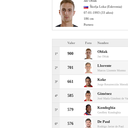
Jan Oblak
Škofja Loka (Eslovenia)
07-01-1993 (33 años)
186 cm
Portero
Valor
Foto
Nombre
Oblak
900
1º
Jan Oblak
Llorente
701
2º
Marcos Llorente Moreno
Koke
661
3º
Jorge Resurrección Merod
Giménez
585
4º
José María Giménez de Va
Kondogbia
579
5º
Geoffrey Kondogbia
De Paul
576
6º
Rodrigo Javier de Paul