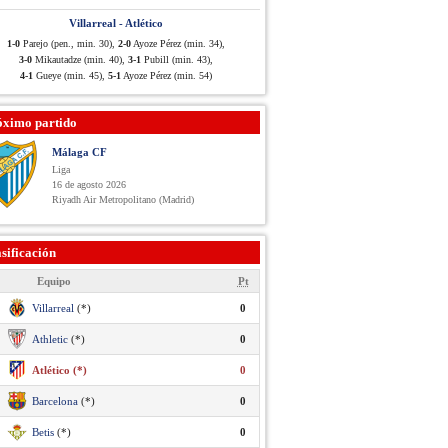
Villarreal - Atlético
1-0
Parejo (pen., min. 30),
2-0
Ayoze Pérez (min. 34),
3-0
Mikautadze (min. 40),
3-1
Pubill (min. 43),
4-1
Gueye (min. 45),
5-1
Ayoze Pérez (min. 54)
óximo partido
Málaga CF
Liga
16 de agosto 2026
Riyadh Air Metropolitano (Madrid)
sificación
Equipo
Pt
Villarreal
(*)
0
Athletic
(*)
0
Atlético (*)
0
Barcelona
(*)
0
Betis
(*)
0