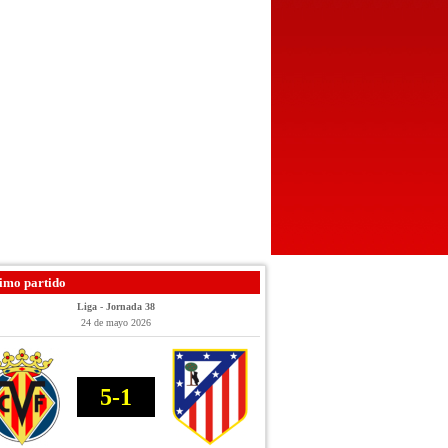
imo partido
Liga - Jornada 38
24 de mayo 2026
5-1