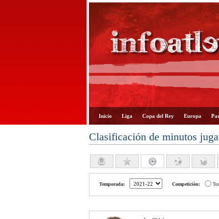
Inicio
Liga
Copa del Rey
Europa
Par
Clasificación de minutos jug
Temporada:
Competición:
To