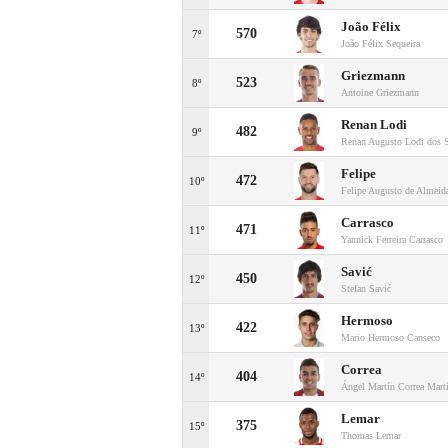
João Félix
570
7º
João Félix Sequeira
Griezmann
523
8º
Antoine Griezmann
Renan Lodi
482
9º
Renan Augusto Lodi dos 
Felipe
472
10º
Felipe Augusto de Almeid
Carrasco
471
11º
Yannick Ferreira Carrasco
Savić
450
12º
Stefan Savić
Hermoso
422
13º
Mario Hermoso Canseco
Correa
404
14º
Ángel Martín Correa Mart
Lemar
375
15º
Thomas Lemar