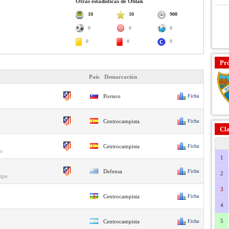
Otras estadísticas de Oblak
10
10
900
0
0
0
0
0
0
Pr
País
Demarcación
Portero
Ficha
Centrocampista
Ficha
Cla
Centrocampista
Ficha
io
1
Defensa
Ficha
2
rgas
3
Centrocampista
Ficha
4
5
Centrocampista
Ficha