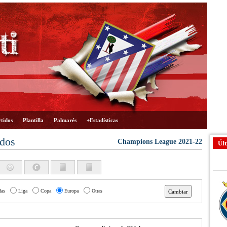
tidos
Plantilla
Palmarés
+Estadísticas
ados
Champions League 2021-22
Últ
das
Liga
Copa
Europa
Otras