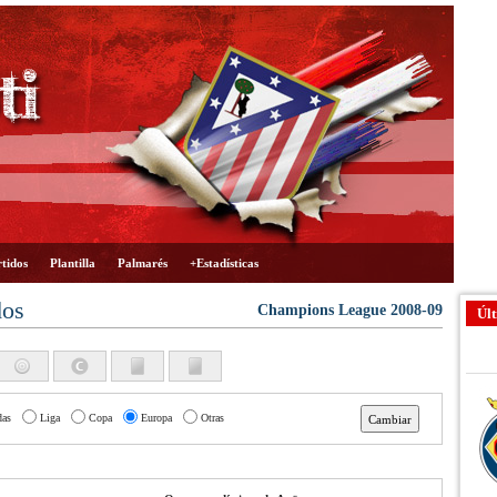
tidos
Plantilla
Palmarés
+Estadísticas
dos
Champions League 2008-09
Últ
das
Liga
Copa
Europa
Otras