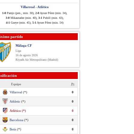
Villarreal - Atlético
1-0
Parejo (pen., min. 30),
2-0
Ayoze Pérez (min. 34),
3-0
Mikautadze (min. 40),
3-1
Pubill (min. 43),
4-1
Gueye (min. 45),
5-1
Ayoze Pérez (min. 54)
óximo partido
Málaga CF
Liga
16 de agosto 2026
Riyadh Air Metropolitano (Madrid)
sificación
Equipo
Pt
Villarreal
(*)
0
Athletic
(*)
0
Atlético (*)
0
Barcelona
(*)
0
Betis
(*)
0