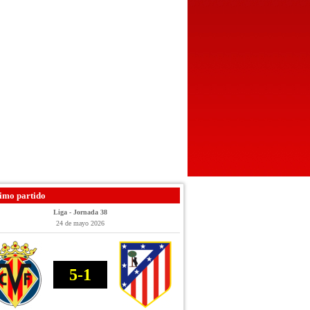
imo partido
Liga - Jornada 38
24 de mayo 2026
5-1