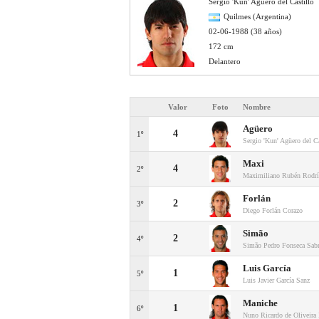
Sergio 'Kun' Agüero del Castillo
Quilmes (Argentina)
02-06-1988 (38 años)
172 cm
Delantero
Valor
Foto
Nombre
Agüero
4
1º
Sergio 'Kun' Agüero del Ca
Maxi
4
2º
Maximiliano Rubén Rodrí
Forlán
2
3º
Diego Forlán Corazo
Simão
2
4º
Simão Pedro Fonseca Sab
Luis García
1
5º
Luis Javier García Sanz
Maniche
1
6º
Nuno Ricardo de Oliveira 