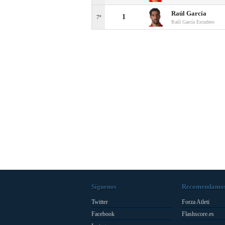
Raúl García
1
7º
Raúl García Escudero
Síguenos
Recomendamo
Twitter
Forza Atleti
Facebook
Flashscore.es