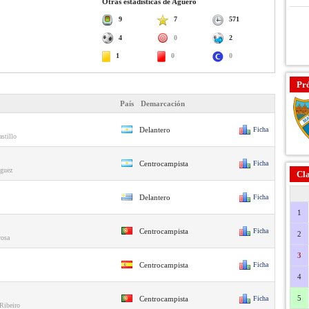
Otras estadísticas de Agüero
9
7
571
4
0
2
1
0
0
Pr
País
Demarcación
Delantero
Ficha
stillo
Centrocampista
Ficha
guez
Cla
Delantero
Ficha
1
Centrocampista
Ficha
2
rosa
3
Centrocampista
Ficha
4
5
Centrocampista
Ficha
Ribeiro