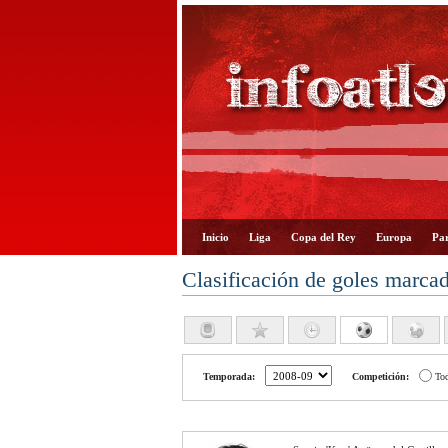
Inicio
Liga
Copa del Rey
Europa
Par
Clasificación de goles marca
Temporada:
Competición:
To