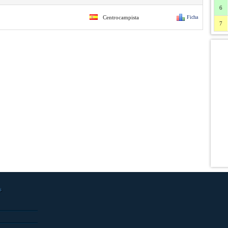
6
Centrocampista
Ficha
7
s