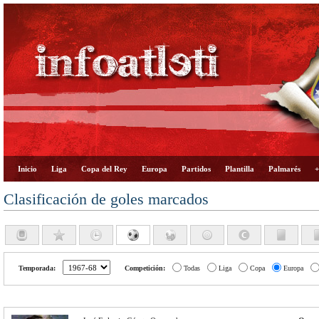
Inicio
Liga
Copa del Rey
Europa
Partidos
Plantilla
Palmarés
+
Clasificación de goles marcados
Temporada:
Competición:
Todas
Liga
Copa
Europa