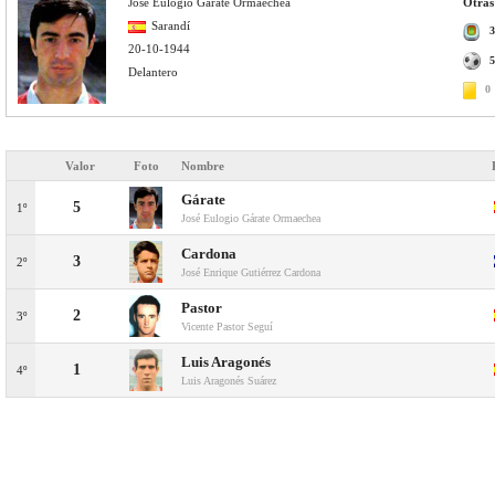
José Eulogio Gárate Ormaechea
Otras
Sarandí
3
20-10-1944
5
Delantero
0
Valor
Foto
Nombre
Gárate
5
1º
José Eulogio Gárate Ormaechea
Cardona
3
2º
José Enrique Gutiérrez Cardona
Pastor
2
3º
Vicente Pastor Seguí
Luis Aragonés
1
4º
Luis Aragonés Suárez