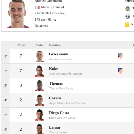
Antoine Griezmann
Otras
Mâcon (Francia)
3
21-03-1991 (35 años)
1
175 cm · 61 kg
5
Delantero
Valor
Foto
Nombre
Griezmann
7
1º
Antoine Griezmann
Koke
7
2º
Jorge Resurrección Merodio
Thomas
3
3º
Thomas Teye Partey
Correa
2
4º
Ángel Martín Correa Martínez
Diego Costa
2
5º
Diego da Silva Costa
Lemar
2
6º
Thomas Lemar