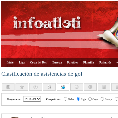
Inicio
Liga
Copa del Rey
Europa
Partidos
Plantilla
Palmarés
+
Clasificación de asistencias de gol
Temporada:
Competición:
Todas
Liga
Copa
Europa