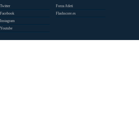
Twitter
Forza Atleti
Facebook
Flashscore.es
Instagram
Youtube