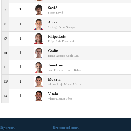
Savić
2
7º
Stefan Savić
Arias
1
8º
Santiago Arias Naranjo
Filipe Luis
1
9º
Filipe Luis Kasmirski
Godín
1
10º
Diego Roberto Godín Leal
Juanfran
1
11º
Juan Francisco Torres Belén
Morata
1
12º
Álvaro Borja Morata Martín
Vitolo
1
13º
Víctor Machín Pérez
Síguenos
Recomendamos